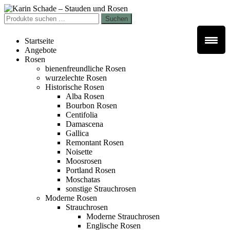
Zur
Zum
Navigation
Inhalt
Suchen
Suchen
springen
springen
nach:
Startseite
Angebote
Rosen
bienenfreundliche Rosen
wurzelechte Rosen
Historische Rosen
Alba Rosen
Bourbon Rosen
Centifolia
Damascena
Gallica
Remontant Rosen
Noisette
Moosrosen
Portland Rosen
Moschatas
sonstige Strauchrosen
Moderne Rosen
Strauchrosen
Moderne Strauchrosen
Englische Rosen