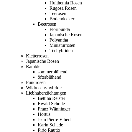
Hulthemia Rosen
Rugosa Rosen
Teerosen
Bodendecker
Beetrosen
Floribunda
Japanische Rosen
Polyantha
Miniaturrosen
Teehybriden
Kletterrosen
Japanische Rosen
Rambler
sommerblühend
öfterblühend
Fundrosen
Wildrosen/-hybride
Liebhaberzüchtungen
Bettina Reister
Ewald Scholle
Franz Wänninger
Hortus
Jean Pierre Vibert
Karin Schade
Pirjo Rautio