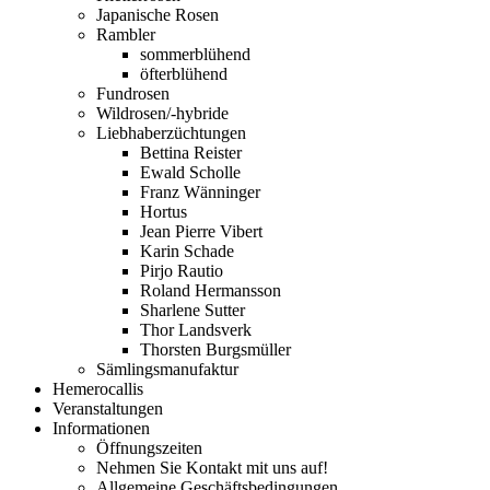
Japanische Rosen
Rambler
sommerblühend
öfterblühend
Fundrosen
Wildrosen/-hybride
Liebhaberzüchtungen
Bettina Reister
Ewald Scholle
Franz Wänninger
Hortus
Jean Pierre Vibert
Karin Schade
Pirjo Rautio
Roland Hermansson
Sharlene Sutter
Thor Landsverk
Thorsten Burgsmüller
Sämlingsmanufaktur
Hemerocallis
Veranstaltungen
Informationen
Öffnungszeiten
Nehmen Sie Kontakt mit uns auf!
Allgemeine Geschäftsbedingungen