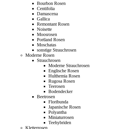
Bourbon Rosen
Centifolia
Damascena
Gallica
Remontant Rosen
Noisette
Moosrosen
Portland Rosen
Moschatas
sonstige Strauchrosen
Moderne Rosen
Strauchrosen
Moderne Strauchrosen
Englische Rosen
Hulthemia Rosen
Rugosa Rosen
Teerosen
Bodendecker
Beetrosen
Floribunda
Japanische Rosen
Polyantha
Miniaturrosen
Teehybriden
Kletterrosen