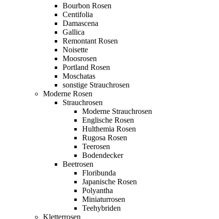
Bourbon Rosen
Centifolia
Damascena
Gallica
Remontant Rosen
Noisette
Moosrosen
Portland Rosen
Moschatas
sonstige Strauchrosen
Moderne Rosen
Strauchrosen
Moderne Strauchrosen
Englische Rosen
Hulthemia Rosen
Rugosa Rosen
Teerosen
Bodendecker
Beetrosen
Floribunda
Japanische Rosen
Polyantha
Miniaturrosen
Teehybriden
Kletterrosen