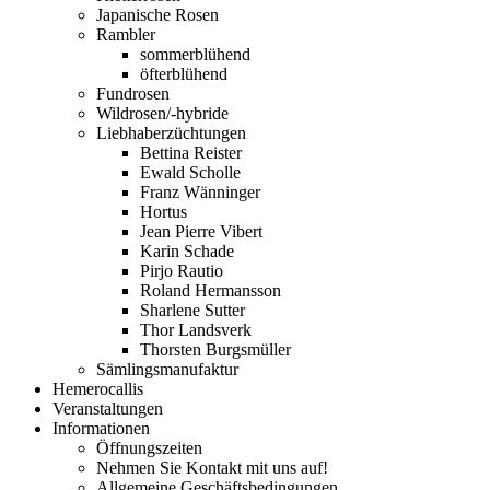
Japanische Rosen
Rambler
sommerblühend
öfterblühend
Fundrosen
Wildrosen/-hybride
Liebhaberzüchtungen
Bettina Reister
Ewald Scholle
Franz Wänninger
Hortus
Jean Pierre Vibert
Karin Schade
Pirjo Rautio
Roland Hermansson
Sharlene Sutter
Thor Landsverk
Thorsten Burgsmüller
Sämlingsmanufaktur
Hemerocallis
Veranstaltungen
Informationen
Öffnungszeiten
Nehmen Sie Kontakt mit uns auf!
Allgemeine Geschäftsbedingungen