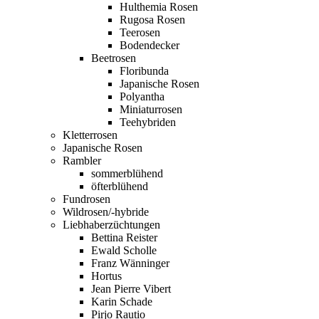
Hulthemia Rosen
Rugosa Rosen
Teerosen
Bodendecker
Beetrosen
Floribunda
Japanische Rosen
Polyantha
Miniaturrosen
Teehybriden
Kletterrosen
Japanische Rosen
Rambler
sommerblühend
öfterblühend
Fundrosen
Wildrosen/-hybride
Liebhaberzüchtungen
Bettina Reister
Ewald Scholle
Franz Wänninger
Hortus
Jean Pierre Vibert
Karin Schade
Pirjo Rautio