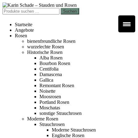
Zur
Zum
Navigation
Inhalt
Suchen
Suchen
springen
springen
nach:
Startseite
Angebote
Rosen
bienenfreundliche Rosen
wurzelechte Rosen
Historische Rosen
Alba Rosen
Bourbon Rosen
Centifolia
Damascena
Gallica
Remontant Rosen
Noisette
Moosrosen
Portland Rosen
Moschatas
sonstige Strauchrosen
Moderne Rosen
Strauchrosen
Moderne Strauchrosen
Englische Rosen