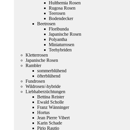
Hulthemia Rosen
Rugosa Rosen
Teerosen
Bodendecker
Beetrosen
Floribunda
Japanische Rosen
Polyantha
Miniaturrosen
Teehybriden
Kletterrosen
Japanische Rosen
Rambler
sommerblühend
öfterblühend
Fundrosen
Wildrosen/-hybride
Liebhaberzüchtungen
Bettina Reister
Ewald Scholle
Franz Wänninger
Hortus
Jean Pierre Vibert
Karin Schade
Pirjo Rautio