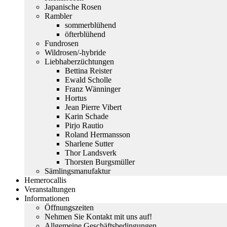
Japanische Rosen
Rambler
sommerblühend
öfterblühend
Fundrosen
Wildrosen/-hybride
Liebhaberzüchtungen
Bettina Reister
Ewald Scholle
Franz Wänninger
Hortus
Jean Pierre Vibert
Karin Schade
Pirjo Rautio
Roland Hermansson
Sharlene Sutter
Thor Landsverk
Thorsten Burgsmüller
Sämlingsmanufaktur
Hemerocallis
Veranstaltungen
Informationen
Öffnungszeiten
Nehmen Sie Kontakt mit uns auf!
Allgemeine Geschäftsbedingungen