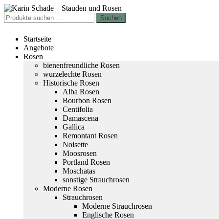
Zur
Zum
Navigation
Inhalt
Suchen
Suchen
springen
springen
nach:
Startseite
Angebote
Rosen
bienenfreundliche Rosen
wurzelechte Rosen
Historische Rosen
Alba Rosen
Bourbon Rosen
Centifolia
Damascena
Gallica
Remontant Rosen
Noisette
Moosrosen
Portland Rosen
Moschatas
sonstige Strauchrosen
Moderne Rosen
Strauchrosen
Moderne Strauchrosen
Englische Rosen