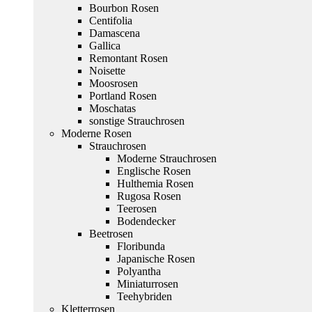
Bourbon Rosen
Centifolia
Damascena
Gallica
Remontant Rosen
Noisette
Moosrosen
Portland Rosen
Moschatas
sonstige Strauchrosen
Moderne Rosen
Strauchrosen
Moderne Strauchrosen
Englische Rosen
Hulthemia Rosen
Rugosa Rosen
Teerosen
Bodendecker
Beetrosen
Floribunda
Japanische Rosen
Polyantha
Miniaturrosen
Teehybriden
Kletterrosen