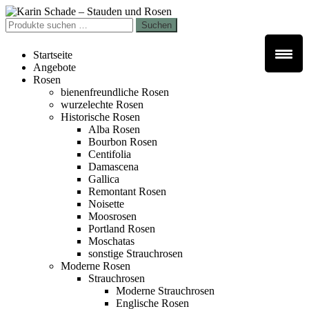
Zur
Zum
Navigation
Inhalt
Suchen
Suchen
springen
springen
nach:
Startseite
Angebote
Rosen
bienenfreundliche Rosen
wurzelechte Rosen
Historische Rosen
Alba Rosen
Bourbon Rosen
Centifolia
Damascena
Gallica
Remontant Rosen
Noisette
Moosrosen
Portland Rosen
Moschatas
sonstige Strauchrosen
Moderne Rosen
Strauchrosen
Moderne Strauchrosen
Englische Rosen