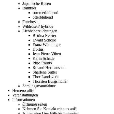
Japanische Rosen
Rambler
sommerblühend
öfterblühend
Fundrosen
Wildrosen/-hybride
Liebhaberzüchtungen
Bettina Reister
Ewald Scholle
Franz Wänninger
Hortus
Jean Pierre Vibert
Karin Schade
Pirjo Rautio
Roland Hermansson
Sharlene Sutter
Thor Landsverk
Thorsten Burgsmüller
Sämlingsmanufaktur
Hemerocallis
Veranstaltungen
Informationen
Öffnungszeiten
Nehmen Sie Kontakt mit uns auf!
Allgemeine Geschäftsbedingungen