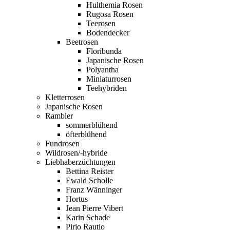
Hulthemia Rosen
Rugosa Rosen
Teerosen
Bodendecker
Beetrosen
Floribunda
Japanische Rosen
Polyantha
Miniaturrosen
Teehybriden
Kletterrosen
Japanische Rosen
Rambler
sommerblühend
öfterblühend
Fundrosen
Wildrosen/-hybride
Liebhaberzüchtungen
Bettina Reister
Ewald Scholle
Franz Wänninger
Hortus
Jean Pierre Vibert
Karin Schade
Pirjo Rautio