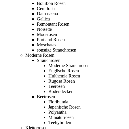
Bourbon Rosen
Centifolia
Damascena
Gallica
Remontant Rosen
Noisette
Moosrosen
Portland Rosen
Moschatas
sonstige Strauchrosen
Moderne Rosen
Strauchrosen
Moderne Strauchrosen
Englische Rosen
Hulthemia Rosen
Rugosa Rosen
Teerosen
Bodendecker
Beetrosen
Floribunda
Japanische Rosen
Polyantha
Miniaturrosen
Teehybriden
Kletterrosen