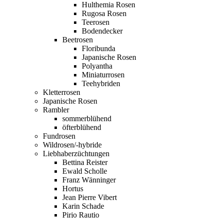
Hulthemia Rosen
Rugosa Rosen
Teerosen
Bodendecker
Beetrosen
Floribunda
Japanische Rosen
Polyantha
Miniaturrosen
Teehybriden
Kletterrosen
Japanische Rosen
Rambler
sommerblühend
öfterblühend
Fundrosen
Wildrosen/-hybride
Liebhaberzüchtungen
Bettina Reister
Ewald Scholle
Franz Wänninger
Hortus
Jean Pierre Vibert
Karin Schade
Pirjo Rautio