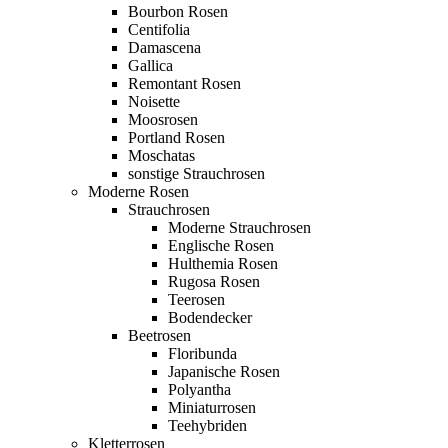
Bourbon Rosen
Centifolia
Damascena
Gallica
Remontant Rosen
Noisette
Moosrosen
Portland Rosen
Moschatas
sonstige Strauchrosen
Moderne Rosen
Strauchrosen
Moderne Strauchrosen
Englische Rosen
Hulthemia Rosen
Rugosa Rosen
Teerosen
Bodendecker
Beetrosen
Floribunda
Japanische Rosen
Polyantha
Miniaturrosen
Teehybriden
Kletterrosen