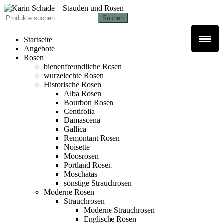
Zur
Zum
Navigation
Inhalt
Suchen
Suchen
springen
springen
nach:
Startseite
Angebote
Rosen
bienenfreundliche Rosen
wurzelechte Rosen
Historische Rosen
Alba Rosen
Bourbon Rosen
Centifolia
Damascena
Gallica
Remontant Rosen
Noisette
Moosrosen
Portland Rosen
Moschatas
sonstige Strauchrosen
Moderne Rosen
Strauchrosen
Moderne Strauchrosen
Englische Rosen