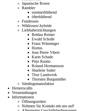
Japanische Rosen
Rambler
sommerblühend
öfterblühend
Fundrosen
Wildrosen/-hybride
Liebhaberzüchtungen
Bettina Reister
Ewald Scholle
Franz Wänninger
Hortus
Jean Pierre Vibert
Karin Schade
Pirjo Rautio
Roland Hermansson
Sharlene Sutter
Thor Landsverk
Thorsten Burgsmüller
Sämlingsmanufaktur
Hemerocallis
Veranstaltungen
Informationen
Öffnungszeiten
Nehmen Sie Kontakt mit uns auf!
Allgemeine Geschäftsbedingungen