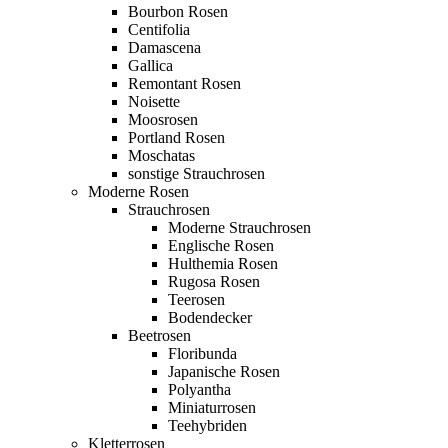
Bourbon Rosen
Centifolia
Damascena
Gallica
Remontant Rosen
Noisette
Moosrosen
Portland Rosen
Moschatas
sonstige Strauchrosen
Moderne Rosen
Strauchrosen
Moderne Strauchrosen
Englische Rosen
Hulthemia Rosen
Rugosa Rosen
Teerosen
Bodendecker
Beetrosen
Floribunda
Japanische Rosen
Polyantha
Miniaturrosen
Teehybriden
Kletterrosen