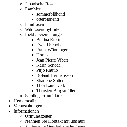
Japanische Rosen
Rambler
sommerblühend
öfterblühend
Fundrosen
Wildrosen/-hybride
Liebhaberzüchtungen
Bettina Reister
Ewald Scholle
Franz Wänninger
Hortus
Jean Pierre Vibert
Karin Schade
Pirjo Rautio
Roland Hermansson
Sharlene Sutter
Thor Landsverk
Thorsten Burgsmüller
Sämlingsmanufaktur
Hemerocallis
Veranstaltungen
Informationen
Öffnungszeiten
Nehmen Sie Kontakt mit uns auf!
Allgemeine Geschäftsbedingungen