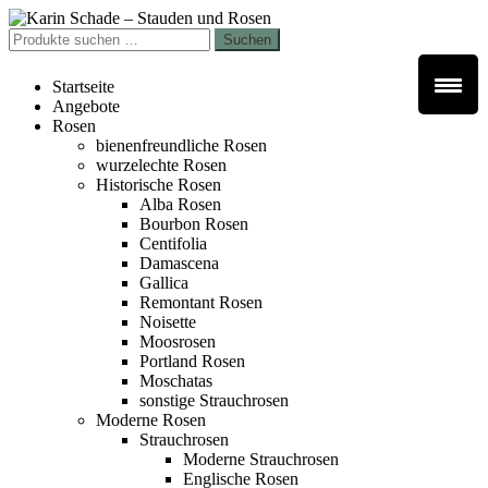
Zur
Zum
Navigation
Inhalt
Suchen
Suchen
springen
springen
nach:
Startseite
Angebote
Rosen
bienenfreundliche Rosen
wurzelechte Rosen
Historische Rosen
Alba Rosen
Bourbon Rosen
Centifolia
Damascena
Gallica
Remontant Rosen
Noisette
Moosrosen
Portland Rosen
Moschatas
sonstige Strauchrosen
Moderne Rosen
Strauchrosen
Moderne Strauchrosen
Englische Rosen