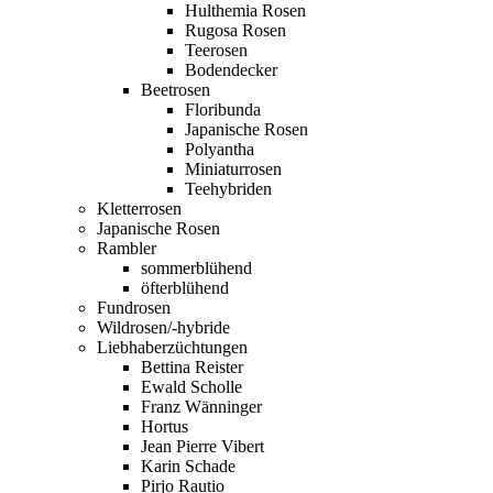
Hulthemia Rosen
Rugosa Rosen
Teerosen
Bodendecker
Beetrosen
Floribunda
Japanische Rosen
Polyantha
Miniaturrosen
Teehybriden
Kletterrosen
Japanische Rosen
Rambler
sommerblühend
öfterblühend
Fundrosen
Wildrosen/-hybride
Liebhaberzüchtungen
Bettina Reister
Ewald Scholle
Franz Wänninger
Hortus
Jean Pierre Vibert
Karin Schade
Pirjo Rautio