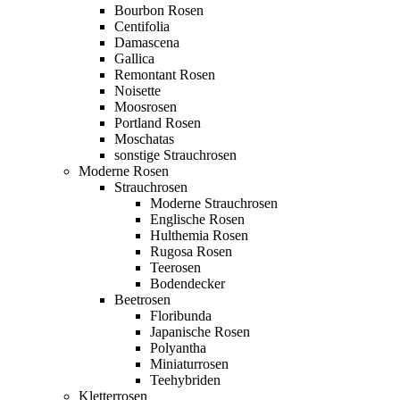
Bourbon Rosen
Centifolia
Damascena
Gallica
Remontant Rosen
Noisette
Moosrosen
Portland Rosen
Moschatas
sonstige Strauchrosen
Moderne Rosen
Strauchrosen
Moderne Strauchrosen
Englische Rosen
Hulthemia Rosen
Rugosa Rosen
Teerosen
Bodendecker
Beetrosen
Floribunda
Japanische Rosen
Polyantha
Miniaturrosen
Teehybriden
Kletterrosen