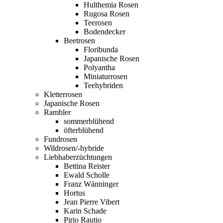
Hulthemia Rosen
Rugosa Rosen
Teerosen
Bodendecker
Beetrosen
Floribunda
Japanische Rosen
Polyantha
Miniaturrosen
Teehybriden
Kletterrosen
Japanische Rosen
Rambler
sommerblühend
öfterblühend
Fundrosen
Wildrosen/-hybride
Liebhaberzüchtungen
Bettina Reister
Ewald Scholle
Franz Wänninger
Hortus
Jean Pierre Vibert
Karin Schade
Pirjo Rautio