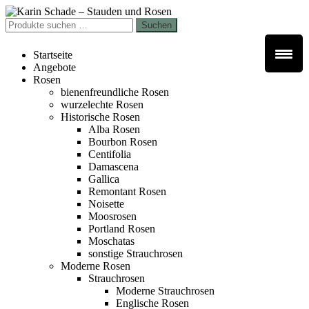
Zur
Zum
Navigation
Inhalt
Suchen
Suchen
springen
springen
nach:
Startseite
Angebote
Rosen
bienenfreundliche Rosen
wurzelechte Rosen
Historische Rosen
Alba Rosen
Bourbon Rosen
Centifolia
Damascena
Gallica
Remontant Rosen
Noisette
Moosrosen
Portland Rosen
Moschatas
sonstige Strauchrosen
Moderne Rosen
Strauchrosen
Moderne Strauchrosen
Englische Rosen