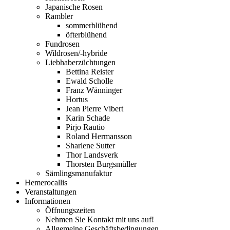
Japanische Rosen
Rambler
sommerblühend
öfterblühend
Fundrosen
Wildrosen/-hybride
Liebhaberzüchtungen
Bettina Reister
Ewald Scholle
Franz Wänninger
Hortus
Jean Pierre Vibert
Karin Schade
Pirjo Rautio
Roland Hermansson
Sharlene Sutter
Thor Landsverk
Thorsten Burgsmüller
Sämlingsmanufaktur
Hemerocallis
Veranstaltungen
Informationen
Öffnungszeiten
Nehmen Sie Kontakt mit uns auf!
Allgemeine Geschäftsbedingungen