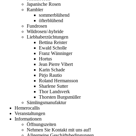
Japanische Rosen
Rambler
sommerblühend
öfterblühend
Fundrosen
Wildrosen/-hybride
Liebhaberzüchtungen
Bettina Reister
Ewald Scholle
Franz Wänninger
Hortus
Jean Pierre Vibert
Karin Schade
Pirjo Rautio
Roland Hermansson
Sharlene Sutter
Thor Landsverk
Thorsten Burgsmüller
Sämlingsmanufaktur
Hemerocallis
Veranstaltungen
Informationen
Öffnungszeiten
Nehmen Sie Kontakt mit uns auf!
Allgemeine Geschäftsbedingungen