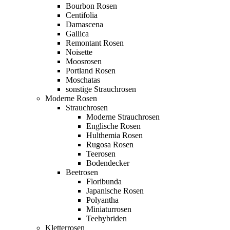
Bourbon Rosen
Centifolia
Damascena
Gallica
Remontant Rosen
Noisette
Moosrosen
Portland Rosen
Moschatas
sonstige Strauchrosen
Moderne Rosen
Strauchrosen
Moderne Strauchrosen
Englische Rosen
Hulthemia Rosen
Rugosa Rosen
Teerosen
Bodendecker
Beetrosen
Floribunda
Japanische Rosen
Polyantha
Miniaturrosen
Teehybriden
Kletterrosen