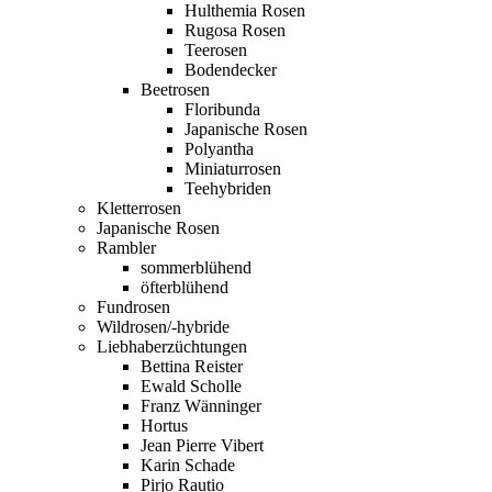
Hulthemia Rosen
Rugosa Rosen
Teerosen
Bodendecker
Beetrosen
Floribunda
Japanische Rosen
Polyantha
Miniaturrosen
Teehybriden
Kletterrosen
Japanische Rosen
Rambler
sommerblühend
öfterblühend
Fundrosen
Wildrosen/-hybride
Liebhaberzüchtungen
Bettina Reister
Ewald Scholle
Franz Wänninger
Hortus
Jean Pierre Vibert
Karin Schade
Pirjo Rautio