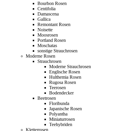
Bourbon Rosen
Centifolia
Damascena
Gallica
Remontant Rosen
Noisette
Moosrosen
Portland Rosen
Moschatas
sonstige Strauchrosen
Moderne Rosen
Strauchrosen
Moderne Strauchrosen
Englische Rosen
Hulthemia Rosen
Rugosa Rosen
Teerosen
Bodendecker
Beetrosen
Floribunda
Japanische Rosen
Polyantha
Miniaturrosen
Teehybriden
Kletterrosen