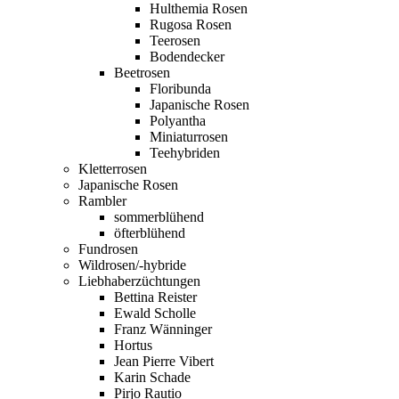
Hulthemia Rosen
Rugosa Rosen
Teerosen
Bodendecker
Beetrosen
Floribunda
Japanische Rosen
Polyantha
Miniaturrosen
Teehybriden
Kletterrosen
Japanische Rosen
Rambler
sommerblühend
öfterblühend
Fundrosen
Wildrosen/-hybride
Liebhaberzüchtungen
Bettina Reister
Ewald Scholle
Franz Wänninger
Hortus
Jean Pierre Vibert
Karin Schade
Pirjo Rautio