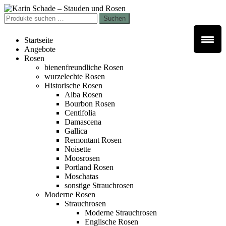
Zur
Zum
Navigation
Inhalt
Suchen
Suchen
springen
springen
nach:
Startseite
Angebote
Rosen
bienenfreundliche Rosen
wurzelechte Rosen
Historische Rosen
Alba Rosen
Bourbon Rosen
Centifolia
Damascena
Gallica
Remontant Rosen
Noisette
Moosrosen
Portland Rosen
Moschatas
sonstige Strauchrosen
Moderne Rosen
Strauchrosen
Moderne Strauchrosen
Englische Rosen