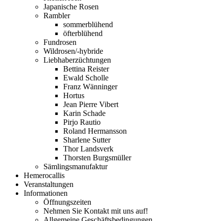
Japanische Rosen
Rambler
sommerblühend
öfterblühend
Fundrosen
Wildrosen/-hybride
Liebhaberzüchtungen
Bettina Reister
Ewald Scholle
Franz Wänninger
Hortus
Jean Pierre Vibert
Karin Schade
Pirjo Rautio
Roland Hermansson
Sharlene Sutter
Thor Landsverk
Thorsten Burgsmüller
Sämlingsmanufaktur
Hemerocallis
Veranstaltungen
Informationen
Öffnungszeiten
Nehmen Sie Kontakt mit uns auf!
Allgemeine Geschäftsbedingungen