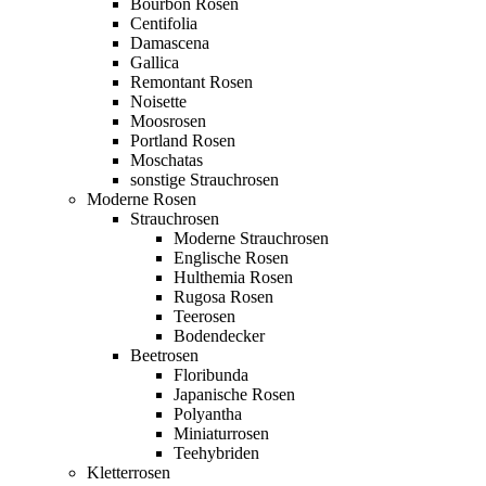
Bourbon Rosen
Centifolia
Damascena
Gallica
Remontant Rosen
Noisette
Moosrosen
Portland Rosen
Moschatas
sonstige Strauchrosen
Moderne Rosen
Strauchrosen
Moderne Strauchrosen
Englische Rosen
Hulthemia Rosen
Rugosa Rosen
Teerosen
Bodendecker
Beetrosen
Floribunda
Japanische Rosen
Polyantha
Miniaturrosen
Teehybriden
Kletterrosen