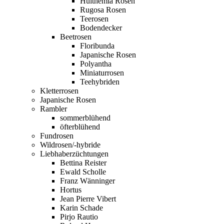
Hulthemia Rosen
Rugosa Rosen
Teerosen
Bodendecker
Beetrosen
Floribunda
Japanische Rosen
Polyantha
Miniaturrosen
Teehybriden
Kletterrosen
Japanische Rosen
Rambler
sommerblühend
öfterblühend
Fundrosen
Wildrosen/-hybride
Liebhaberzüchtungen
Bettina Reister
Ewald Scholle
Franz Wänninger
Hortus
Jean Pierre Vibert
Karin Schade
Pirjo Rautio