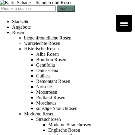
Zur
Zum
Navigation
Inhalt
Suchen
Suchen
springen
springen
nach:
Startseite
Angebote
Rosen
bienenfreundliche Rosen
wurzelechte Rosen
Historische Rosen
Alba Rosen
Bourbon Rosen
Centifolia
Damascena
Gallica
Remontant Rosen
Noisette
Moosrosen
Portland Rosen
Moschatas
sonstige Strauchrosen
Moderne Rosen
Strauchrosen
Moderne Strauchrosen
Englische Rosen