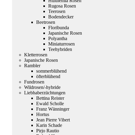
Hulthemia Rosen
Rugosa Rosen
Teerosen
Bodendecker
Beetrosen
Floribunda
Japanische Rosen
Polyantha
Miniaturrosen
Teehybriden
Kletterrosen
Japanische Rosen
Rambler
sommerblühend
öfterblühend
Fundrosen
Wildrosen/-hybride
Liebhaberzüchtungen
Bettina Reister
Ewald Scholle
Franz Wänninger
Hortus
Jean Pierre Vibert
Karin Schade
Pirjo Rautio