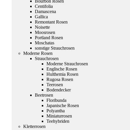
Bourbon Rosen
Centifolia
Damascena
Gallica
Remontant Rosen
Noisette
Moosrosen
Portland Rosen
Moschatas
sonstige Strauchrosen
Moderne Rosen
Strauchrosen
Moderne Strauchrosen
Englische Rosen
Hulthemia Rosen
Rugosa Rosen
Teerosen
Bodendecker
Beetrosen
Floribunda
Japanische Rosen
Polyantha
Miniaturrosen
Teehybriden
Kletterrosen