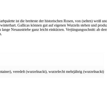
rbpalette ist die breiteste der historischen Rosen, von (selten) weiß un
hr winterhart. Gallicas können gut auf eigenen Wurzeln stehen und prod
 lange Neuaustriebe ganz leicht einkürzen. Verjüngungsschnitt: ab dem 
n.
tainer)
,
veredelt (wurzelnackt)
,
wurzelecht mehrjährig (wurzelnackt)