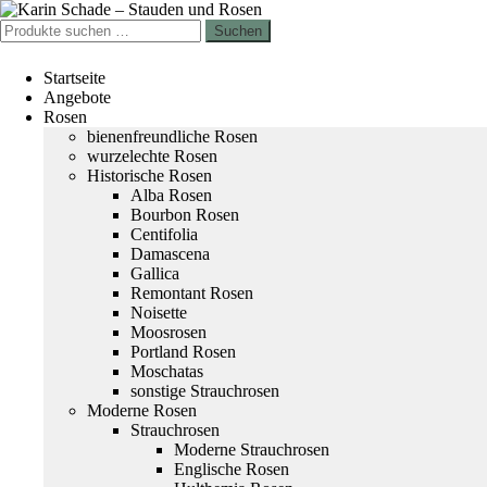
Zur
Zum
Navigation
Inhalt
Suchen
Suchen
springen
springen
nach:
Startseite
Angebote
Rosen
bienenfreundliche Rosen
wurzelechte Rosen
Historische Rosen
Alba Rosen
Bourbon Rosen
Centifolia
Damascena
Gallica
Remontant Rosen
Noisette
Moosrosen
Portland Rosen
Moschatas
sonstige Strauchrosen
Moderne Rosen
Strauchrosen
Moderne Strauchrosen
Englische Rosen