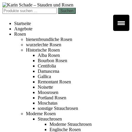
Zur
Zum
Navigation
Inhalt
Suchen
Suchen
springen
springen
nach:
Startseite
Angebote
Rosen
bienenfreundliche Rosen
wurzelechte Rosen
Historische Rosen
Alba Rosen
Bourbon Rosen
Centifolia
Damascena
Gallica
Remontant Rosen
Noisette
Moosrosen
Portland Rosen
Moschatas
sonstige Strauchrosen
Moderne Rosen
Strauchrosen
Moderne Strauchrosen
Englische Rosen