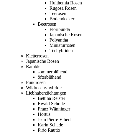
Hulthemia Rosen
Rugosa Rosen
Teerosen
Bodendecker
Beetrosen
Floribunda
Japanische Rosen
Polyantha
Miniaturrosen
Teehybriden
Kletterrosen
Japanische Rosen
Rambler
sommerblühend
öfterblühend
Fundrosen
Wildrosen/-hybride
Liebhaberzüchtungen
Bettina Reister
Ewald Scholle
Franz Wänninger
Hortus
Jean Pierre Vibert
Karin Schade
Pirjo Rautio