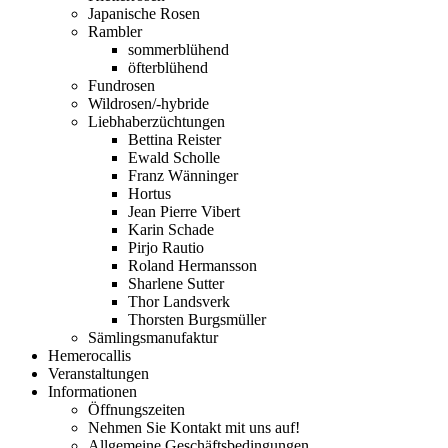
Japanische Rosen
Rambler
sommerblühend
öfterblühend
Fundrosen
Wildrosen/-hybride
Liebhaberzüchtungen
Bettina Reister
Ewald Scholle
Franz Wänninger
Hortus
Jean Pierre Vibert
Karin Schade
Pirjo Rautio
Roland Hermansson
Sharlene Sutter
Thor Landsverk
Thorsten Burgsmüller
Sämlingsmanufaktur
Hemerocallis
Veranstaltungen
Informationen
Öffnungszeiten
Nehmen Sie Kontakt mit uns auf!
Allgemeine Geschäftsbedingungen