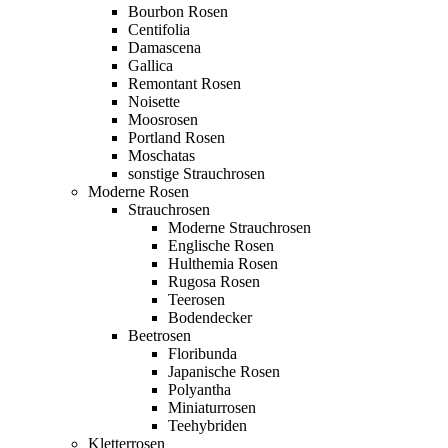
Bourbon Rosen
Centifolia
Damascena
Gallica
Remontant Rosen
Noisette
Moosrosen
Portland Rosen
Moschatas
sonstige Strauchrosen
Moderne Rosen
Strauchrosen
Moderne Strauchrosen
Englische Rosen
Hulthemia Rosen
Rugosa Rosen
Teerosen
Bodendecker
Beetrosen
Floribunda
Japanische Rosen
Polyantha
Miniaturrosen
Teehybriden
Kletterrosen