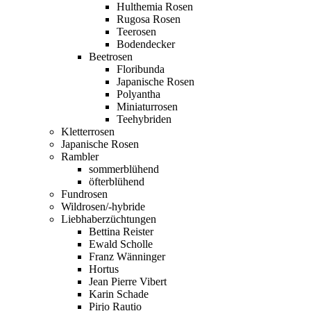
Hulthemia Rosen
Rugosa Rosen
Teerosen
Bodendecker
Beetrosen
Floribunda
Japanische Rosen
Polyantha
Miniaturrosen
Teehybriden
Kletterrosen
Japanische Rosen
Rambler
sommerblühend
öfterblühend
Fundrosen
Wildrosen/-hybride
Liebhaberzüchtungen
Bettina Reister
Ewald Scholle
Franz Wänninger
Hortus
Jean Pierre Vibert
Karin Schade
Pirjo Rautio