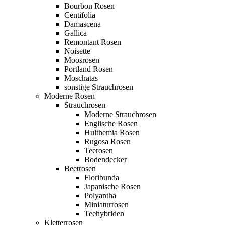
Bourbon Rosen
Centifolia
Damascena
Gallica
Remontant Rosen
Noisette
Moosrosen
Portland Rosen
Moschatas
sonstige Strauchrosen
Moderne Rosen
Strauchrosen
Moderne Strauchrosen
Englische Rosen
Hulthemia Rosen
Rugosa Rosen
Teerosen
Bodendecker
Beetrosen
Floribunda
Japanische Rosen
Polyantha
Miniaturrosen
Teehybriden
Kletterrosen