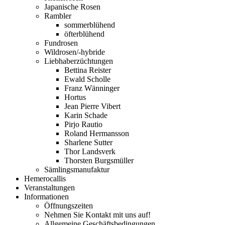
Japanische Rosen
Rambler
sommerblühend
öfterblühend
Fundrosen
Wildrosen/-hybride
Liebhaberzüchtungen
Bettina Reister
Ewald Scholle
Franz Wänninger
Hortus
Jean Pierre Vibert
Karin Schade
Pirjo Rautio
Roland Hermansson
Sharlene Sutter
Thor Landsverk
Thorsten Burgsmüller
Sämlingsmanufaktur
Hemerocallis
Veranstaltungen
Informationen
Öffnungszeiten
Nehmen Sie Kontakt mit uns auf!
Allgemeine Geschäftsbedingungen