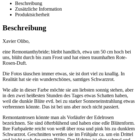
Beschreibung
Zusätzliche Information
Produktsicherheit
Beschreibung
Xavier Olibo,
eine Remontanthybride; bleibt handlich, etwa um 50 cm hoch bei
uns, blüht durch bis zum Frost und hat einen traumhaften Rote-
Rosen-Duft.
Die Fotos täuschen immer etwas, sie ist dort viel zu knallig. In
Realität hat sie ein wunderschönes, samtiges Schwarzrot.
Wie alle in dieser Farbe möchte sie am liebsten sonnig stehen, aber
in den zwei heißesten Stunden des Tages etwas Schatten haben,
weil die dunkle Blüte evtl. bei zu starker Sonneneinstrahlung etwas
verbrennen könnte. Das ist bei uns aber noch nicht passiert.
Remontantrosen könnte man als Vorläufer der Edelrosen
bezeichnen. Sie sind öfterblühend und haben eine edle Blütenform.
Ihre Farbpalette reicht von weiß über rosa und pink bis zu dunklem
Schwarzrot. Geschnitten werden sie im Frühjahr ca. um ein Drittel
und leicht nach der ersten Blüte. Der Habitus ist eher schmal und