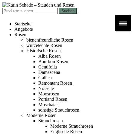
Zur
Zum
Navigation
Inhalt
Suchen
Suchen
springen
springen
nach:
Startseite
Angebote
Rosen
bienenfreundliche Rosen
wurzelechte Rosen
Historische Rosen
Alba Rosen
Bourbon Rosen
Centifolia
Damascena
Gallica
Remontant Rosen
Noisette
Moosrosen
Portland Rosen
Moschatas
sonstige Strauchrosen
Moderne Rosen
Strauchrosen
Moderne Strauchrosen
Englische Rosen