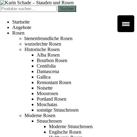
Zur
Zum
Navigation
Inhalt
Suchen
Suchen
springen
springen
nach:
Startseite
Angebote
Rosen
bienenfreundliche Rosen
wurzelechte Rosen
Historische Rosen
Alba Rosen
Bourbon Rosen
Centifolia
Damascena
Gallica
Remontant Rosen
Noisette
Moosrosen
Portland Rosen
Moschatas
sonstige Strauchrosen
Moderne Rosen
Strauchrosen
Moderne Strauchrosen
Englische Rosen