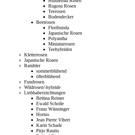
Hulthemia Rosen
Rugosa Rosen
Teerosen
Bodendecker
Beetrosen
Floribunda
Japanische Rosen
Polyantha
Miniaturrosen
Teehybriden
Kletterrosen
Japanische Rosen
Rambler
sommerblühend
öfterblühend
Fundrosen
Wildrosen/-hybride
Liebhaberzüchtungen
Bettina Reister
Ewald Scholle
Franz Wänninger
Hortus
Jean Pierre Vibert
Karin Schade
Pirjo Rautio