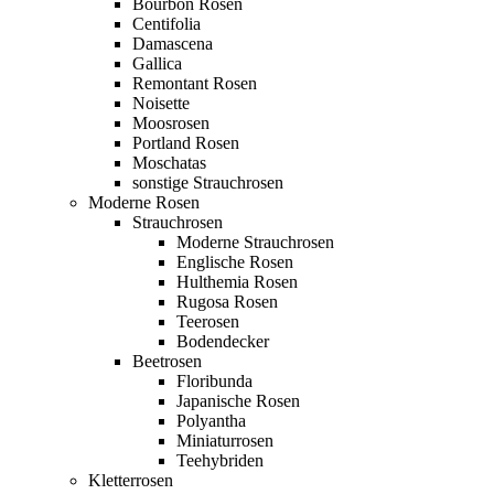
Bourbon Rosen
Centifolia
Damascena
Gallica
Remontant Rosen
Noisette
Moosrosen
Portland Rosen
Moschatas
sonstige Strauchrosen
Moderne Rosen
Strauchrosen
Moderne Strauchrosen
Englische Rosen
Hulthemia Rosen
Rugosa Rosen
Teerosen
Bodendecker
Beetrosen
Floribunda
Japanische Rosen
Polyantha
Miniaturrosen
Teehybriden
Kletterrosen