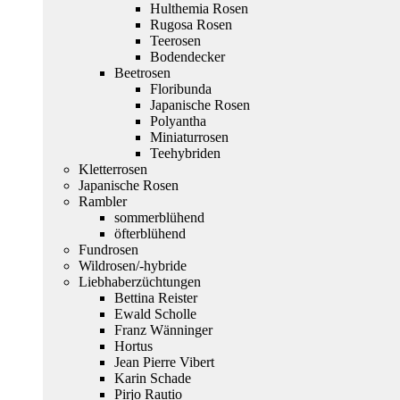
Hulthemia Rosen
Rugosa Rosen
Teerosen
Bodendecker
Beetrosen
Floribunda
Japanische Rosen
Polyantha
Miniaturrosen
Teehybriden
Kletterrosen
Japanische Rosen
Rambler
sommerblühend
öfterblühend
Fundrosen
Wildrosen/-hybride
Liebhaberzüchtungen
Bettina Reister
Ewald Scholle
Franz Wänninger
Hortus
Jean Pierre Vibert
Karin Schade
Pirjo Rautio