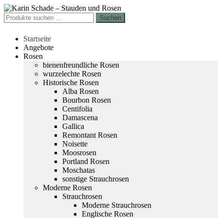
Zur
Zum
Navigation
Inhalt
Suchen
Suchen
springen
springen
nach:
Startseite
Angebote
Rosen
bienenfreundliche Rosen
wurzelechte Rosen
Historische Rosen
Alba Rosen
Bourbon Rosen
Centifolia
Damascena
Gallica
Remontant Rosen
Noisette
Moosrosen
Portland Rosen
Moschatas
sonstige Strauchrosen
Moderne Rosen
Strauchrosen
Moderne Strauchrosen
Englische Rosen