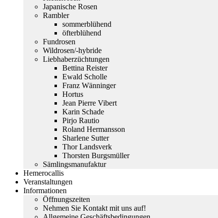
Japanische Rosen
Rambler
sommerblühend
öfterblühend
Fundrosen
Wildrosen/-hybride
Liebhaberzüchtungen
Bettina Reister
Ewald Scholle
Franz Wänninger
Hortus
Jean Pierre Vibert
Karin Schade
Pirjo Rautio
Roland Hermansson
Sharlene Sutter
Thor Landsverk
Thorsten Burgsmüller
Sämlingsmanufaktur
Hemerocallis
Veranstaltungen
Informationen
Öffnungszeiten
Nehmen Sie Kontakt mit uns auf!
Allgemeine Geschäftsbedingungen