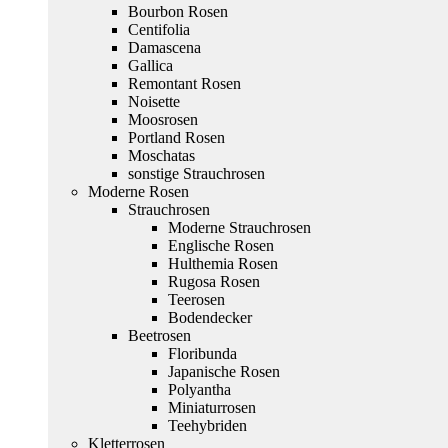
Bourbon Rosen
Centifolia
Damascena
Gallica
Remontant Rosen
Noisette
Moosrosen
Portland Rosen
Moschatas
sonstige Strauchrosen
Moderne Rosen
Strauchrosen
Moderne Strauchrosen
Englische Rosen
Hulthemia Rosen
Rugosa Rosen
Teerosen
Bodendecker
Beetrosen
Floribunda
Japanische Rosen
Polyantha
Miniaturrosen
Teehybriden
Kletterrosen