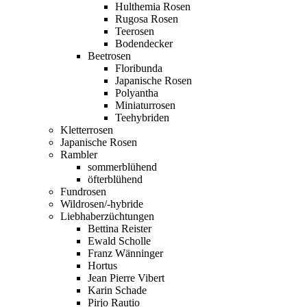
Hulthemia Rosen
Rugosa Rosen
Teerosen
Bodendecker
Beetrosen
Floribunda
Japanische Rosen
Polyantha
Miniaturrosen
Teehybriden
Kletterrosen
Japanische Rosen
Rambler
sommerblühend
öfterblühend
Fundrosen
Wildrosen/-hybride
Liebhaberzüchtungen
Bettina Reister
Ewald Scholle
Franz Wänninger
Hortus
Jean Pierre Vibert
Karin Schade
Pirjo Rautio