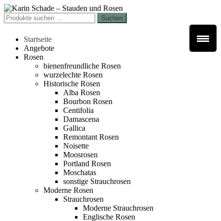
Zur
Zum
Navigation
Inhalt
Suchen
Suchen
springen
springen
nach:
Startseite
Angebote
Rosen
bienenfreundliche Rosen
wurzelechte Rosen
Historische Rosen
Alba Rosen
Bourbon Rosen
Centifolia
Damascena
Gallica
Remontant Rosen
Noisette
Moosrosen
Portland Rosen
Moschatas
sonstige Strauchrosen
Moderne Rosen
Strauchrosen
Moderne Strauchrosen
Englische Rosen