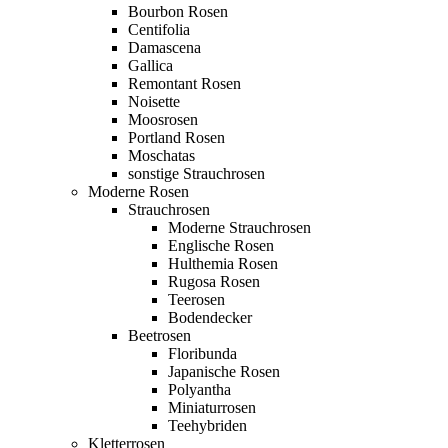
Bourbon Rosen
Centifolia
Damascena
Gallica
Remontant Rosen
Noisette
Moosrosen
Portland Rosen
Moschatas
sonstige Strauchrosen
Moderne Rosen
Strauchrosen
Moderne Strauchrosen
Englische Rosen
Hulthemia Rosen
Rugosa Rosen
Teerosen
Bodendecker
Beetrosen
Floribunda
Japanische Rosen
Polyantha
Miniaturrosen
Teehybriden
Kletterrosen