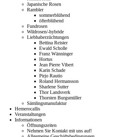
Japanische Rosen
Rambler
sommerblühend
öfterblühend
Fundrosen
Wildrosen/-hybride
Liebhaberzüchtungen
Bettina Reister
Ewald Scholle
Franz Wänninger
Hortus
Jean Pierre Vibert
Karin Schade
Pirjo Rautio
Roland Hermansson
Sharlene Sutter
Thor Landsverk
Thorsten Burgsmüller
Sämlingsmanufaktur
Hemerocallis
Veranstaltungen
Informationen
Öffnungszeiten
Nehmen Sie Kontakt mit uns auf!
Allgemeine Geschäftsbedingungen