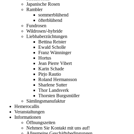
Japanische Rosen
Rambler
sommerblühend
öfterblühend
Fundrosen
Wildrosen/-hybride
Liebhaberzüchtungen
Bettina Reister
Ewald Scholle
Franz Wänninger
Hortus
Jean Pierre Vibert
Karin Schade
Pirjo Rautio
Roland Hermansson
Sharlene Sutter
Thor Landsverk
Thorsten Burgsmüller
Sämlingsmanufaktur
Hemerocallis
Veranstaltungen
Informationen
Öffnungszeiten
Nehmen Sie Kontakt mit uns auf!
Allgemeine Geschäftsbedingungen