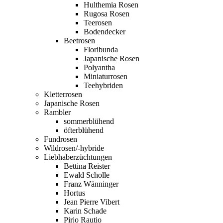
Hulthemia Rosen
Rugosa Rosen
Teerosen
Bodendecker
Beetrosen
Floribunda
Japanische Rosen
Polyantha
Miniaturrosen
Teehybriden
Kletterrosen
Japanische Rosen
Rambler
sommerblühend
öfterblühend
Fundrosen
Wildrosen/-hybride
Liebhaberzüchtungen
Bettina Reister
Ewald Scholle
Franz Wänninger
Hortus
Jean Pierre Vibert
Karin Schade
Pirjo Rautio