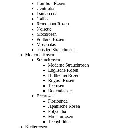
Bourbon Rosen
Centifolia
Damascena
Gallica
Remontant Rosen
Noisette
Moosrosen
Portland Rosen
Moschatas
sonstige Strauchrosen
Moderne Rosen
Strauchrosen
Moderne Strauchrosen
Englische Rosen
Hulthemia Rosen
Rugosa Rosen
Teerosen
Bodendecker
Beetrosen
Floribunda
Japanische Rosen
Polyantha
Miniaturrosen
Teehybriden
Kletterrosen