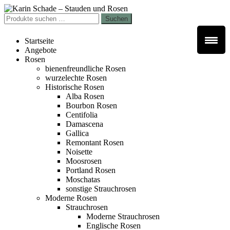
Zur
Zum
Navigation
Inhalt
Suchen
Suchen
springen
springen
nach:
Startseite
Angebote
Rosen
bienenfreundliche Rosen
wurzelechte Rosen
Historische Rosen
Alba Rosen
Bourbon Rosen
Centifolia
Damascena
Gallica
Remontant Rosen
Noisette
Moosrosen
Portland Rosen
Moschatas
sonstige Strauchrosen
Moderne Rosen
Strauchrosen
Moderne Strauchrosen
Englische Rosen