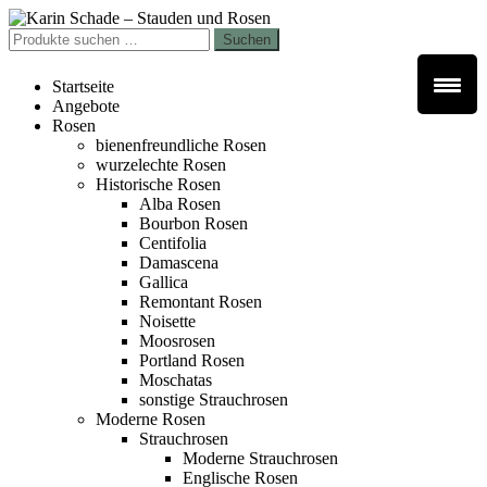
Zur
Zum
Navigation
Inhalt
Suchen
Suchen
springen
springen
nach:
Startseite
Angebote
Rosen
bienenfreundliche Rosen
wurzelechte Rosen
Historische Rosen
Alba Rosen
Bourbon Rosen
Centifolia
Damascena
Gallica
Remontant Rosen
Noisette
Moosrosen
Portland Rosen
Moschatas
sonstige Strauchrosen
Moderne Rosen
Strauchrosen
Moderne Strauchrosen
Englische Rosen