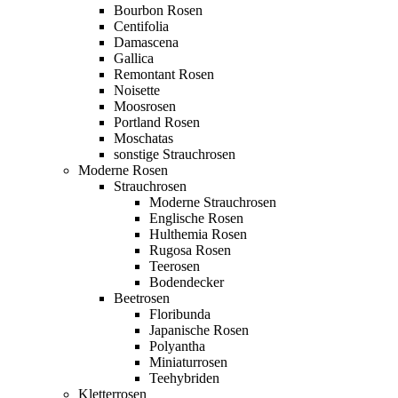
Bourbon Rosen
Centifolia
Damascena
Gallica
Remontant Rosen
Noisette
Moosrosen
Portland Rosen
Moschatas
sonstige Strauchrosen
Moderne Rosen
Strauchrosen
Moderne Strauchrosen
Englische Rosen
Hulthemia Rosen
Rugosa Rosen
Teerosen
Bodendecker
Beetrosen
Floribunda
Japanische Rosen
Polyantha
Miniaturrosen
Teehybriden
Kletterrosen