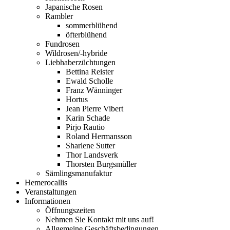
Japanische Rosen
Rambler
sommerblühend
öfterblühend
Fundrosen
Wildrosen/-hybride
Liebhaberzüchtungen
Bettina Reister
Ewald Scholle
Franz Wänninger
Hortus
Jean Pierre Vibert
Karin Schade
Pirjo Rautio
Roland Hermansson
Sharlene Sutter
Thor Landsverk
Thorsten Burgsmüller
Sämlingsmanufaktur
Hemerocallis
Veranstaltungen
Informationen
Öffnungszeiten
Nehmen Sie Kontakt mit uns auf!
Allgemeine Geschäftsbedingungen