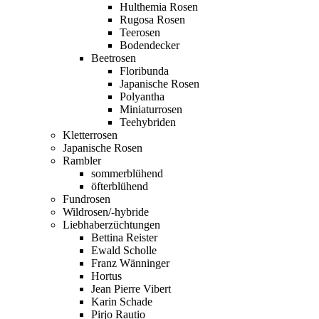
Hulthemia Rosen
Rugosa Rosen
Teerosen
Bodendecker
Beetrosen
Floribunda
Japanische Rosen
Polyantha
Miniaturrosen
Teehybriden
Kletterrosen
Japanische Rosen
Rambler
sommerblühend
öfterblühend
Fundrosen
Wildrosen/-hybride
Liebhaberzüchtungen
Bettina Reister
Ewald Scholle
Franz Wänninger
Hortus
Jean Pierre Vibert
Karin Schade
Pirjo Rautio