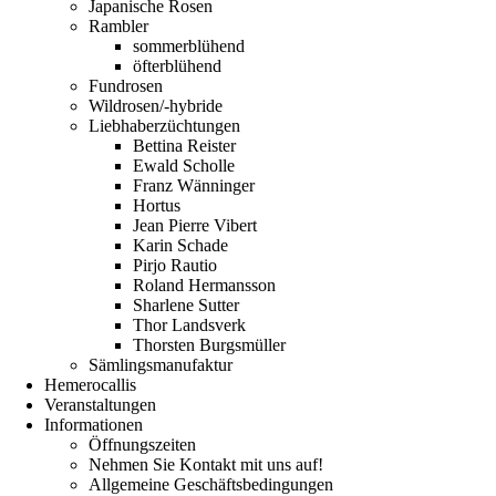
Japanische Rosen
Rambler
sommerblühend
öfterblühend
Fundrosen
Wildrosen/-hybride
Liebhaberzüchtungen
Bettina Reister
Ewald Scholle
Franz Wänninger
Hortus
Jean Pierre Vibert
Karin Schade
Pirjo Rautio
Roland Hermansson
Sharlene Sutter
Thor Landsverk
Thorsten Burgsmüller
Sämlingsmanufaktur
Hemerocallis
Veranstaltungen
Informationen
Öffnungszeiten
Nehmen Sie Kontakt mit uns auf!
Allgemeine Geschäftsbedingungen