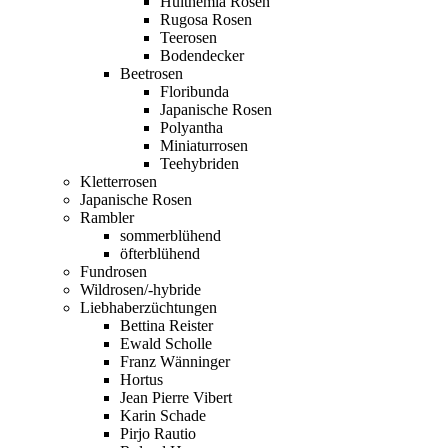
Hulthemia Rosen
Rugosa Rosen
Teerosen
Bodendecker
Beetrosen
Floribunda
Japanische Rosen
Polyantha
Miniaturrosen
Teehybriden
Kletterrosen
Japanische Rosen
Rambler
sommerblühend
öfterblühend
Fundrosen
Wildrosen/-hybride
Liebhaberzüchtungen
Bettina Reister
Ewald Scholle
Franz Wänninger
Hortus
Jean Pierre Vibert
Karin Schade
Pirjo Rautio