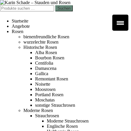
Zur
Zum
Navigation
Inhalt
Suchen
Suchen
springen
springen
nach:
Startseite
Angebote
Rosen
bienenfreundliche Rosen
wurzelechte Rosen
Historische Rosen
Alba Rosen
Bourbon Rosen
Centifolia
Damascena
Gallica
Remontant Rosen
Noisette
Moosrosen
Portland Rosen
Moschatas
sonstige Strauchrosen
Moderne Rosen
Strauchrosen
Moderne Strauchrosen
Englische Rosen