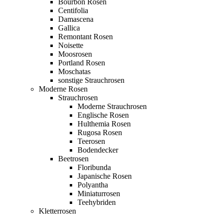
Bourbon Rosen
Centifolia
Damascena
Gallica
Remontant Rosen
Noisette
Moosrosen
Portland Rosen
Moschatas
sonstige Strauchrosen
Moderne Rosen
Strauchrosen
Moderne Strauchrosen
Englische Rosen
Hulthemia Rosen
Rugosa Rosen
Teerosen
Bodendecker
Beetrosen
Floribunda
Japanische Rosen
Polyantha
Miniaturrosen
Teehybriden
Kletterrosen