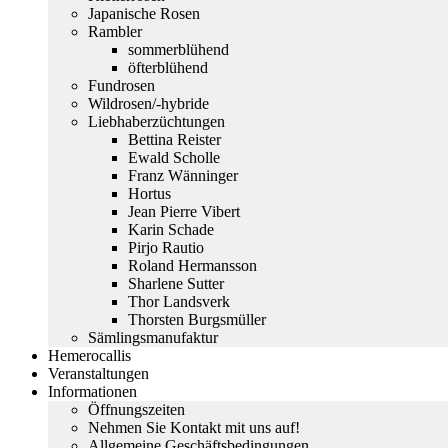
Japanische Rosen
Rambler
sommerblühend
öfterblühend
Fundrosen
Wildrosen/-hybride
Liebhaberzüchtungen
Bettina Reister
Ewald Scholle
Franz Wänninger
Hortus
Jean Pierre Vibert
Karin Schade
Pirjo Rautio
Roland Hermansson
Sharlene Sutter
Thor Landsverk
Thorsten Burgsmüller
Sämlingsmanufaktur
Hemerocallis
Veranstaltungen
Informationen
Öffnungszeiten
Nehmen Sie Kontakt mit uns auf!
Allgemeine Geschäftsbedingungen