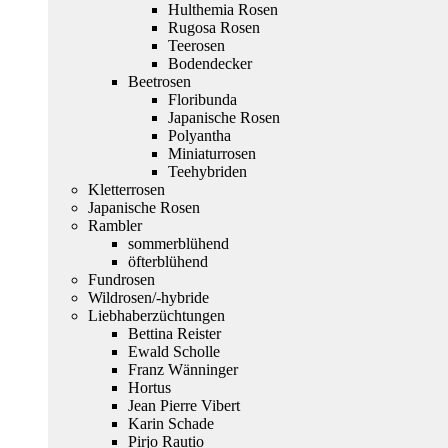
Hulthemia Rosen
Rugosa Rosen
Teerosen
Bodendecker
Beetrosen
Floribunda
Japanische Rosen
Polyantha
Miniaturrosen
Teehybriden
Kletterrosen
Japanische Rosen
Rambler
sommerblühend
öfterblühend
Fundrosen
Wildrosen/-hybride
Liebhaberzüchtungen
Bettina Reister
Ewald Scholle
Franz Wänninger
Hortus
Jean Pierre Vibert
Karin Schade
Pirjo Rautio