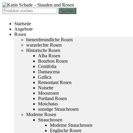
Zur
Zum
Navigation
Inhalt
Suchen
Suchen
springen
springen
nach:
Startseite
Angebote
Rosen
bienenfreundliche Rosen
wurzelechte Rosen
Historische Rosen
Alba Rosen
Bourbon Rosen
Centifolia
Damascena
Gallica
Remontant Rosen
Noisette
Moosrosen
Portland Rosen
Moschatas
sonstige Strauchrosen
Moderne Rosen
Strauchrosen
Moderne Strauchrosen
Englische Rosen