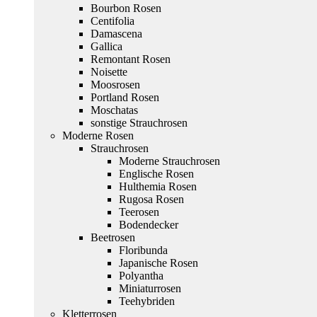
Bourbon Rosen
Centifolia
Damascena
Gallica
Remontant Rosen
Noisette
Moosrosen
Portland Rosen
Moschatas
sonstige Strauchrosen
Moderne Rosen
Strauchrosen
Moderne Strauchrosen
Englische Rosen
Hulthemia Rosen
Rugosa Rosen
Teerosen
Bodendecker
Beetrosen
Floribunda
Japanische Rosen
Polyantha
Miniaturrosen
Teehybriden
Kletterrosen