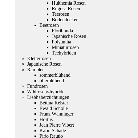
Hulthemia Rosen
Rugosa Rosen
Teerosen
Bodendecker
Beetrosen
Floribunda
Japanische Rosen
Polyantha
Miniaturrosen
Teehybriden
Kletterrosen
Japanische Rosen
Rambler
sommerblühend
öfterblühend
Fundrosen
Wildrosen/-hybride
Liebhaberzüchtungen
Bettina Reister
Ewald Scholle
Franz Wänninger
Hortus
Jean Pierre Vibert
Karin Schade
Pirjo Rautio