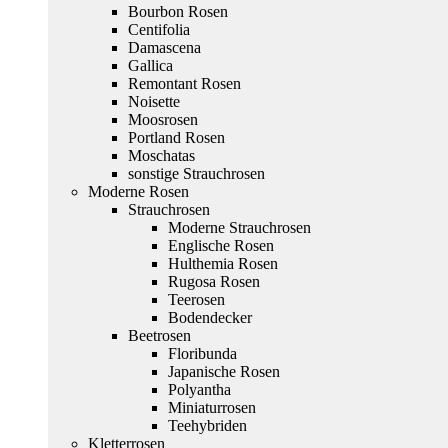
Bourbon Rosen
Centifolia
Damascena
Gallica
Remontant Rosen
Noisette
Moosrosen
Portland Rosen
Moschatas
sonstige Strauchrosen
Moderne Rosen
Strauchrosen
Moderne Strauchrosen
Englische Rosen
Hulthemia Rosen
Rugosa Rosen
Teerosen
Bodendecker
Beetrosen
Floribunda
Japanische Rosen
Polyantha
Miniaturrosen
Teehybriden
Kletterrosen