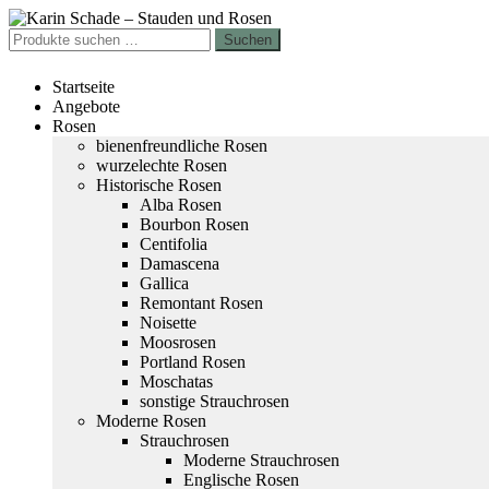
Zur
Zum
Navigation
Inhalt
Suchen
Suchen
springen
springen
nach:
Startseite
Angebote
Rosen
bienenfreundliche Rosen
wurzelechte Rosen
Historische Rosen
Alba Rosen
Bourbon Rosen
Centifolia
Damascena
Gallica
Remontant Rosen
Noisette
Moosrosen
Portland Rosen
Moschatas
sonstige Strauchrosen
Moderne Rosen
Strauchrosen
Moderne Strauchrosen
Englische Rosen