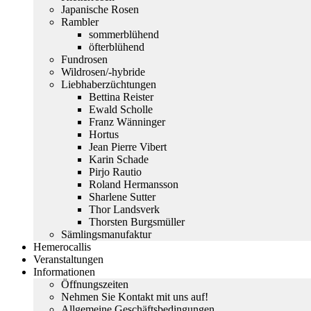
Japanische Rosen
Rambler
sommerblühend
öfterblühend
Fundrosen
Wildrosen/-hybride
Liebhaberzüchtungen
Bettina Reister
Ewald Scholle
Franz Wänninger
Hortus
Jean Pierre Vibert
Karin Schade
Pirjo Rautio
Roland Hermansson
Sharlene Sutter
Thor Landsverk
Thorsten Burgsmüller
Sämlingsmanufaktur
Hemerocallis
Veranstaltungen
Informationen
Öffnungszeiten
Nehmen Sie Kontakt mit uns auf!
Allgemeine Geschäftsbedingungen