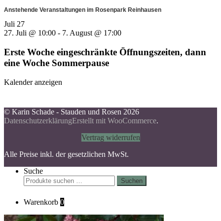
Anstehende Veranstaltungen im Rosenpark Reinhausen
Juli
27
27. Juli @ 10:00
-
7. August @ 17:00
Erste Woche eingeschränkte Öffnungszeiten, dann
eine Woche Sommerpause
Kalender anzeigen
© Karin Schade - Stauden und Rosen 2026
Datenschutzerklärung
Erstellt mit WooCommerce
.
Vertrag widerrufen
Alle Preise inkl. der gesetzlichen MwSt.
Suche
Suchen
Suchen
nach:
Warenkorb
0