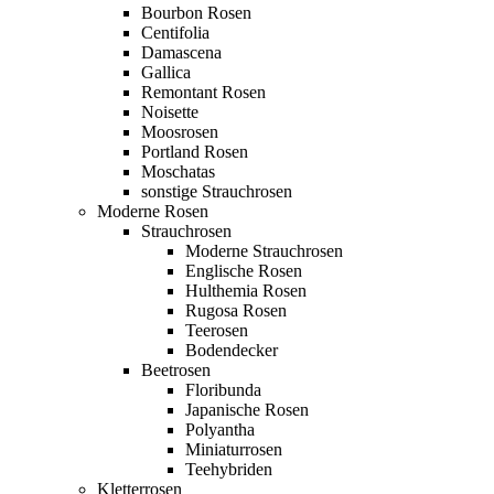
Bourbon Rosen
Centifolia
Damascena
Gallica
Remontant Rosen
Noisette
Moosrosen
Portland Rosen
Moschatas
sonstige Strauchrosen
Moderne Rosen
Strauchrosen
Moderne Strauchrosen
Englische Rosen
Hulthemia Rosen
Rugosa Rosen
Teerosen
Bodendecker
Beetrosen
Floribunda
Japanische Rosen
Polyantha
Miniaturrosen
Teehybriden
Kletterrosen