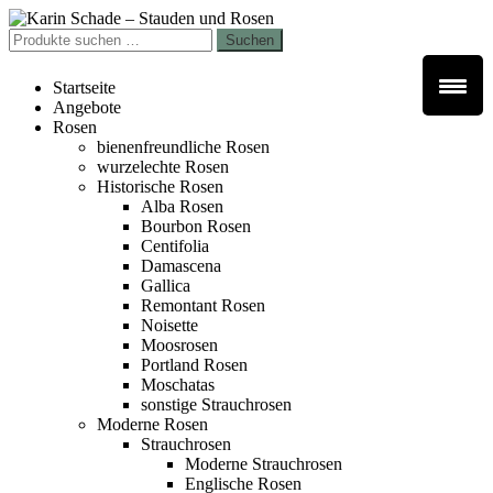
Zur
Zum
Navigation
Inhalt
Suchen
Suchen
springen
springen
nach:
Startseite
Angebote
Rosen
bienenfreundliche Rosen
wurzelechte Rosen
Historische Rosen
Alba Rosen
Bourbon Rosen
Centifolia
Damascena
Gallica
Remontant Rosen
Noisette
Moosrosen
Portland Rosen
Moschatas
sonstige Strauchrosen
Moderne Rosen
Strauchrosen
Moderne Strauchrosen
Englische Rosen