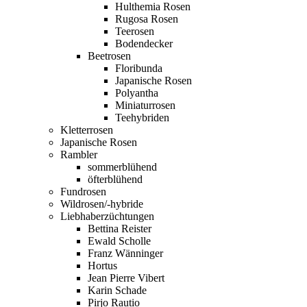
Hulthemia Rosen
Rugosa Rosen
Teerosen
Bodendecker
Beetrosen
Floribunda
Japanische Rosen
Polyantha
Miniaturrosen
Teehybriden
Kletterrosen
Japanische Rosen
Rambler
sommerblühend
öfterblühend
Fundrosen
Wildrosen/-hybride
Liebhaberzüchtungen
Bettina Reister
Ewald Scholle
Franz Wänninger
Hortus
Jean Pierre Vibert
Karin Schade
Pirjo Rautio