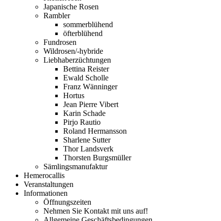
Japanische Rosen
Rambler
sommerblühend
öfterblühend
Fundrosen
Wildrosen/-hybride
Liebhaberzüchtungen
Bettina Reister
Ewald Scholle
Franz Wänninger
Hortus
Jean Pierre Vibert
Karin Schade
Pirjo Rautio
Roland Hermansson
Sharlene Sutter
Thor Landsverk
Thorsten Burgsmüller
Sämlingsmanufaktur
Hemerocallis
Veranstaltungen
Informationen
Öffnungszeiten
Nehmen Sie Kontakt mit uns auf!
Allgemeine Geschäftsbedingungen