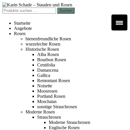
Zur
Zum
Navigation
Inhalt
Suchen
Suchen
springen
springen
nach:
Startseite
Angebote
Rosen
bienenfreundliche Rosen
wurzelechte Rosen
Historische Rosen
Alba Rosen
Bourbon Rosen
Centifolia
Damascena
Gallica
Remontant Rosen
Noisette
Moosrosen
Portland Rosen
Moschatas
sonstige Strauchrosen
Moderne Rosen
Strauchrosen
Moderne Strauchrosen
Englische Rosen