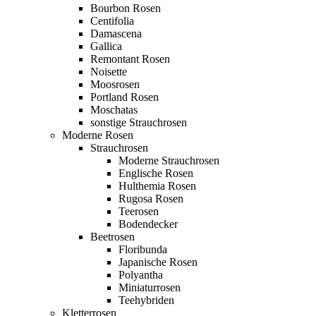
Bourbon Rosen
Centifolia
Damascena
Gallica
Remontant Rosen
Noisette
Moosrosen
Portland Rosen
Moschatas
sonstige Strauchrosen
Moderne Rosen
Strauchrosen
Moderne Strauchrosen
Englische Rosen
Hulthemia Rosen
Rugosa Rosen
Teerosen
Bodendecker
Beetrosen
Floribunda
Japanische Rosen
Polyantha
Miniaturrosen
Teehybriden
Kletterrosen