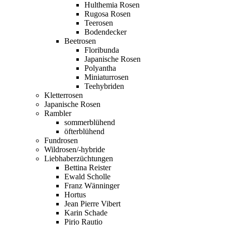
Hulthemia Rosen
Rugosa Rosen
Teerosen
Bodendecker
Beetrosen
Floribunda
Japanische Rosen
Polyantha
Miniaturrosen
Teehybriden
Kletterrosen
Japanische Rosen
Rambler
sommerblühend
öfterblühend
Fundrosen
Wildrosen/-hybride
Liebhaberzüchtungen
Bettina Reister
Ewald Scholle
Franz Wänninger
Hortus
Jean Pierre Vibert
Karin Schade
Pirjo Rautio