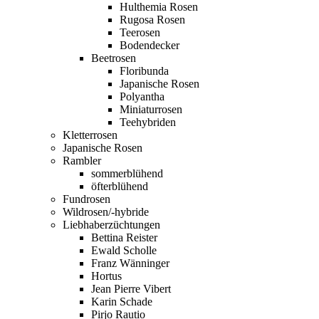
Hulthemia Rosen
Rugosa Rosen
Teerosen
Bodendecker
Beetrosen
Floribunda
Japanische Rosen
Polyantha
Miniaturrosen
Teehybriden
Kletterrosen
Japanische Rosen
Rambler
sommerblühend
öfterblühend
Fundrosen
Wildrosen/-hybride
Liebhaberzüchtungen
Bettina Reister
Ewald Scholle
Franz Wänninger
Hortus
Jean Pierre Vibert
Karin Schade
Pirjo Rautio