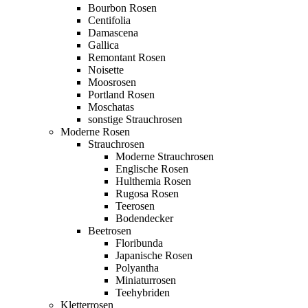
Bourbon Rosen
Centifolia
Damascena
Gallica
Remontant Rosen
Noisette
Moosrosen
Portland Rosen
Moschatas
sonstige Strauchrosen
Moderne Rosen
Strauchrosen
Moderne Strauchrosen
Englische Rosen
Hulthemia Rosen
Rugosa Rosen
Teerosen
Bodendecker
Beetrosen
Floribunda
Japanische Rosen
Polyantha
Miniaturrosen
Teehybriden
Kletterrosen