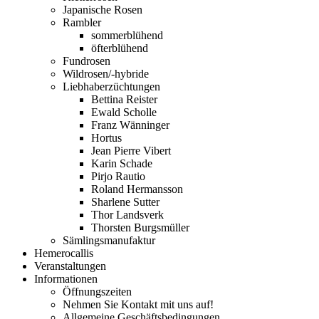
Japanische Rosen
Rambler
sommerblühend
öfterblühend
Fundrosen
Wildrosen/-hybride
Liebhaberzüchtungen
Bettina Reister
Ewald Scholle
Franz Wänninger
Hortus
Jean Pierre Vibert
Karin Schade
Pirjo Rautio
Roland Hermansson
Sharlene Sutter
Thor Landsverk
Thorsten Burgsmüller
Sämlingsmanufaktur
Hemerocallis
Veranstaltungen
Informationen
Öffnungszeiten
Nehmen Sie Kontakt mit uns auf!
Allgemeine Geschäftsbedingungen