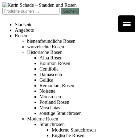
Zur
Zum
Navigation
Inhalt
Suchen
Suchen
springen
springen
nach:
Startseite
Angebote
Rosen
bienenfreundliche Rosen
wurzelechte Rosen
Historische Rosen
Alba Rosen
Bourbon Rosen
Centifolia
Damascena
Gallica
Remontant Rosen
Noisette
Moosrosen
Portland Rosen
Moschatas
sonstige Strauchrosen
Moderne Rosen
Strauchrosen
Moderne Strauchrosen
Englische Rosen