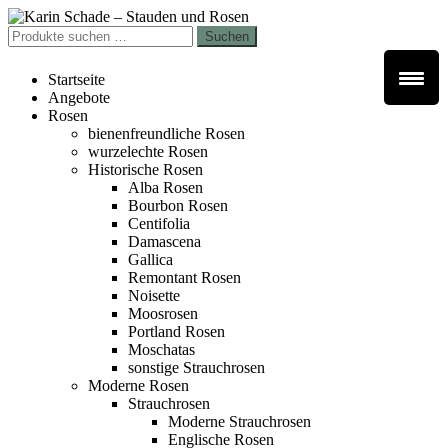
Zur
Zum
Navigation
Inhalt
Suchen
Suchen
springen
springen
nach:
Startseite
Angebote
Rosen
bienenfreundliche Rosen
wurzelechte Rosen
Historische Rosen
Alba Rosen
Bourbon Rosen
Centifolia
Damascena
Gallica
Remontant Rosen
Noisette
Moosrosen
Portland Rosen
Moschatas
sonstige Strauchrosen
Moderne Rosen
Strauchrosen
Moderne Strauchrosen
Englische Rosen