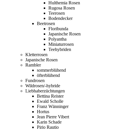
Hulthemia Rosen
Rugosa Rosen
Teerosen
Bodendecker
Beetrosen
Floribunda
Japanische Rosen
Polyantha
Miniaturrosen
Teehybriden
Kletterrosen
Japanische Rosen
Rambler
sommerblühend
öfterblühend
Fundrosen
Wildrosen/-hybride
Liebhaberzüchtungen
Bettina Reister
Ewald Scholle
Franz Wänninger
Hortus
Jean Pierre Vibert
Karin Schade
Pirjo Rautio