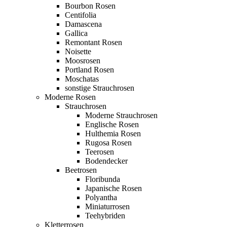
Bourbon Rosen
Centifolia
Damascena
Gallica
Remontant Rosen
Noisette
Moosrosen
Portland Rosen
Moschatas
sonstige Strauchrosen
Moderne Rosen
Strauchrosen
Moderne Strauchrosen
Englische Rosen
Hulthemia Rosen
Rugosa Rosen
Teerosen
Bodendecker
Beetrosen
Floribunda
Japanische Rosen
Polyantha
Miniaturrosen
Teehybriden
Kletterrosen