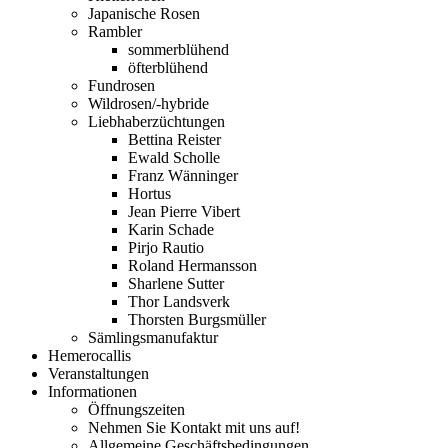
Japanische Rosen
Rambler
sommerblühend
öfterblühend
Fundrosen
Wildrosen/-hybride
Liebhaberzüchtungen
Bettina Reister
Ewald Scholle
Franz Wänninger
Hortus
Jean Pierre Vibert
Karin Schade
Pirjo Rautio
Roland Hermansson
Sharlene Sutter
Thor Landsverk
Thorsten Burgsmüller
Sämlingsmanufaktur
Hemerocallis
Veranstaltungen
Informationen
Öffnungszeiten
Nehmen Sie Kontakt mit uns auf!
Allgemeine Geschäftsbedingungen