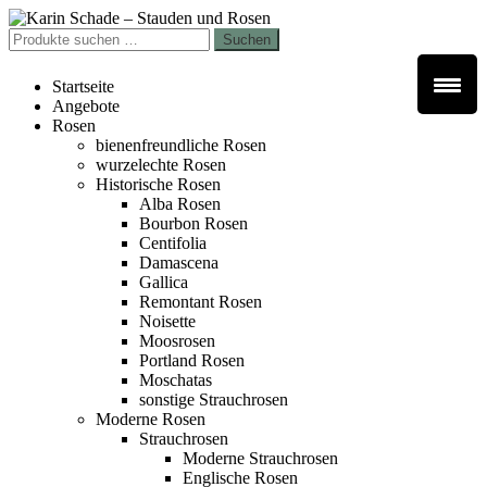
Zur
Zum
Navigation
Inhalt
Suchen
Suchen
springen
springen
nach:
Startseite
Angebote
Rosen
bienenfreundliche Rosen
wurzelechte Rosen
Historische Rosen
Alba Rosen
Bourbon Rosen
Centifolia
Damascena
Gallica
Remontant Rosen
Noisette
Moosrosen
Portland Rosen
Moschatas
sonstige Strauchrosen
Moderne Rosen
Strauchrosen
Moderne Strauchrosen
Englische Rosen