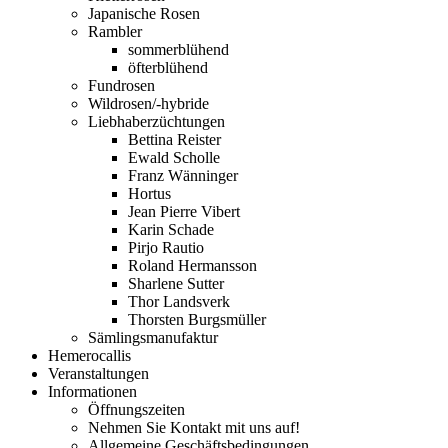
Japanische Rosen
Rambler
sommerblühend
öfterblühend
Fundrosen
Wildrosen/-hybride
Liebhaberzüchtungen
Bettina Reister
Ewald Scholle
Franz Wänninger
Hortus
Jean Pierre Vibert
Karin Schade
Pirjo Rautio
Roland Hermansson
Sharlene Sutter
Thor Landsverk
Thorsten Burgsmüller
Sämlingsmanufaktur
Hemerocallis
Veranstaltungen
Informationen
Öffnungszeiten
Nehmen Sie Kontakt mit uns auf!
Allgemeine Geschäftsbedingungen