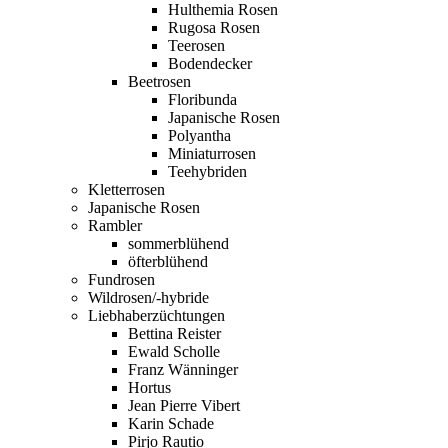
Hulthemia Rosen
Rugosa Rosen
Teerosen
Bodendecker
Beetrosen
Floribunda
Japanische Rosen
Polyantha
Miniaturrosen
Teehybriden
Kletterrosen
Japanische Rosen
Rambler
sommerblühend
öfterblühend
Fundrosen
Wildrosen/-hybride
Liebhaberzüchtungen
Bettina Reister
Ewald Scholle
Franz Wänninger
Hortus
Jean Pierre Vibert
Karin Schade
Pirjo Rautio