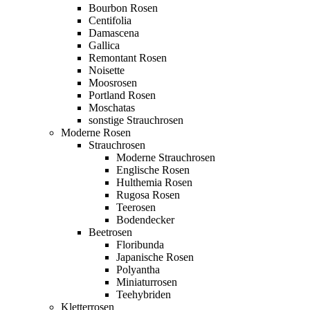
Bourbon Rosen
Centifolia
Damascena
Gallica
Remontant Rosen
Noisette
Moosrosen
Portland Rosen
Moschatas
sonstige Strauchrosen
Moderne Rosen
Strauchrosen
Moderne Strauchrosen
Englische Rosen
Hulthemia Rosen
Rugosa Rosen
Teerosen
Bodendecker
Beetrosen
Floribunda
Japanische Rosen
Polyantha
Miniaturrosen
Teehybriden
Kletterrosen