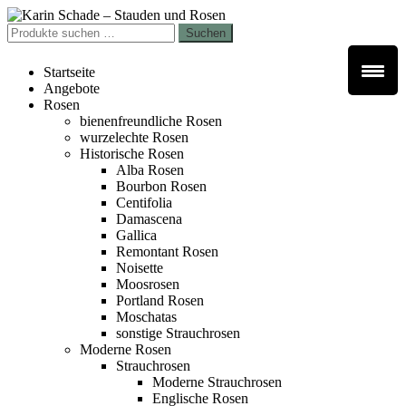
Zur
Zum
Navigation
Inhalt
Suchen
Suchen
springen
springen
nach:
Startseite
Angebote
Rosen
bienenfreundliche Rosen
wurzelechte Rosen
Historische Rosen
Alba Rosen
Bourbon Rosen
Centifolia
Damascena
Gallica
Remontant Rosen
Noisette
Moosrosen
Portland Rosen
Moschatas
sonstige Strauchrosen
Moderne Rosen
Strauchrosen
Moderne Strauchrosen
Englische Rosen