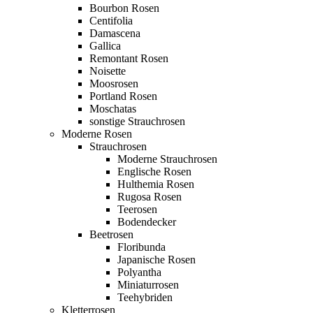
Bourbon Rosen
Centifolia
Damascena
Gallica
Remontant Rosen
Noisette
Moosrosen
Portland Rosen
Moschatas
sonstige Strauchrosen
Moderne Rosen
Strauchrosen
Moderne Strauchrosen
Englische Rosen
Hulthemia Rosen
Rugosa Rosen
Teerosen
Bodendecker
Beetrosen
Floribunda
Japanische Rosen
Polyantha
Miniaturrosen
Teehybriden
Kletterrosen