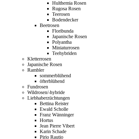
Hulthemia Rosen
Rugosa Rosen
Teerosen
Bodendecker
Beetrosen
Floribunda
Japanische Rosen
Polyantha
Miniaturrosen
Teehybriden
Kletterrosen
Japanische Rosen
Rambler
sommerblühend
öfterblühend
Fundrosen
Wildrosen/-hybride
Liebhaberzüchtungen
Bettina Reister
Ewald Scholle
Franz Wänninger
Hortus
Jean Pierre Vibert
Karin Schade
Pirjo Rautio