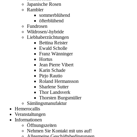
Japanische Rosen
Rambler
sommerblühend
öfterblühend
Fundrosen
Wildrosen/-hybride
Liebhaberzüchtungen
Bettina Reister
Ewald Scholle
Franz Wänninger
Hortus
Jean Pierre Vibert
Karin Schade
Pirjo Rautio
Roland Hermansson
Sharlene Sutter
Thor Landsverk
Thorsten Burgsmüller
Sämlingsmanufaktur
Hemerocallis
Veranstaltungen
Informationen
Öffnungszeiten
Nehmen Sie Kontakt mit uns auf!
Allgemeine Geschäftsbedingungen