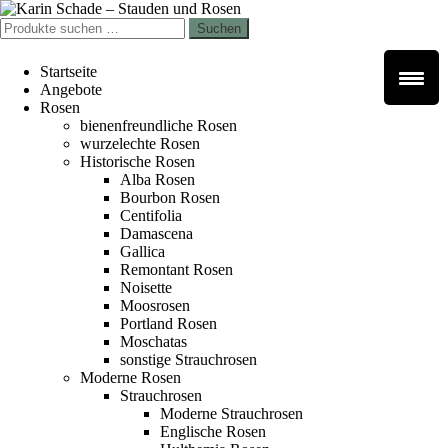
Zur
Zum
Navigation
Inhalt
Suchen
Suchen
springen
springen
nach:
Startseite
Angebote
Rosen
bienenfreundliche Rosen
wurzelechte Rosen
Historische Rosen
Alba Rosen
Bourbon Rosen
Centifolia
Damascena
Gallica
Remontant Rosen
Noisette
Moosrosen
Portland Rosen
Moschatas
sonstige Strauchrosen
Moderne Rosen
Strauchrosen
Moderne Strauchrosen
Englische Rosen