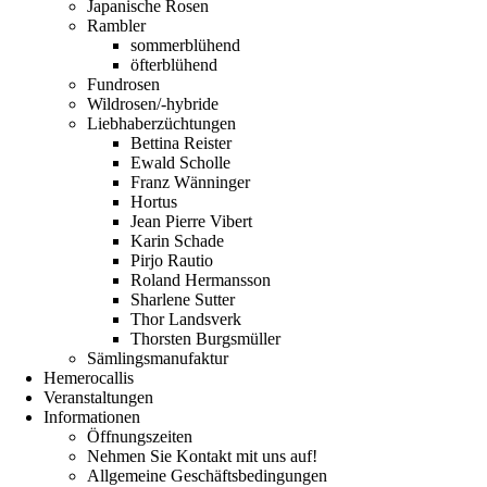
Japanische Rosen
Rambler
sommerblühend
öfterblühend
Fundrosen
Wildrosen/-hybride
Liebhaberzüchtungen
Bettina Reister
Ewald Scholle
Franz Wänninger
Hortus
Jean Pierre Vibert
Karin Schade
Pirjo Rautio
Roland Hermansson
Sharlene Sutter
Thor Landsverk
Thorsten Burgsmüller
Sämlingsmanufaktur
Hemerocallis
Veranstaltungen
Informationen
Öffnungszeiten
Nehmen Sie Kontakt mit uns auf!
Allgemeine Geschäftsbedingungen