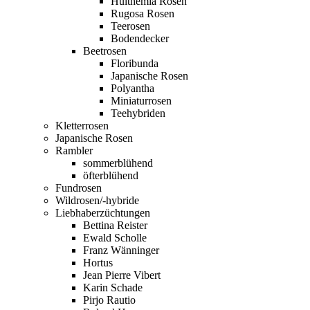
Hulthemia Rosen
Rugosa Rosen
Teerosen
Bodendecker
Beetrosen
Floribunda
Japanische Rosen
Polyantha
Miniaturrosen
Teehybriden
Kletterrosen
Japanische Rosen
Rambler
sommerblühend
öfterblühend
Fundrosen
Wildrosen/-hybride
Liebhaberzüchtungen
Bettina Reister
Ewald Scholle
Franz Wänninger
Hortus
Jean Pierre Vibert
Karin Schade
Pirjo Rautio