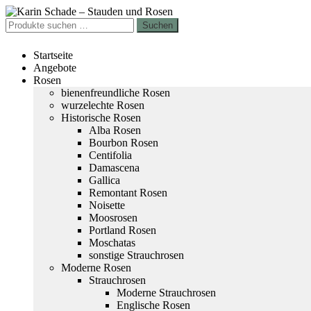
Zur
Zum
Navigation
Inhalt
Suchen
Suchen
springen
springen
nach:
Startseite
Angebote
Rosen
bienenfreundliche Rosen
wurzelechte Rosen
Historische Rosen
Alba Rosen
Bourbon Rosen
Centifolia
Damascena
Gallica
Remontant Rosen
Noisette
Moosrosen
Portland Rosen
Moschatas
sonstige Strauchrosen
Moderne Rosen
Strauchrosen
Moderne Strauchrosen
Englische Rosen