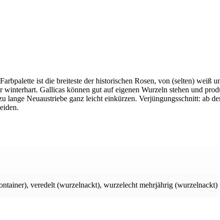
arbpalette ist die breiteste der historischen Rosen, von (selten) weiß u
sehr winterhart. Gallicas können gut auf eigenen Wurzeln stehen und pro
zu lange Neuaustriebe ganz leicht einkürzen. Verjüngungsschnitt: ab de
eiden.
ontainer)
,
veredelt (wurzelnackt)
,
wurzelecht mehrjährig (wurzelnackt)