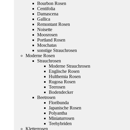
Bourbon Rosen
Centifolia
Damascena
Gallica
Remontant Rosen
Noisette
Moosrosen
Portland Rosen
Moschatas
sonstige Strauchrosen
Moderne Rosen
Strauchrosen
Moderne Strauchrosen
Englische Rosen
Hulthemia Rosen
Rugosa Rosen
Teerosen
Bodendecker
Beetrosen
Floribunda
Japanische Rosen
Polyantha
Miniaturrosen
Teehybriden
Kletterrosen