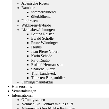
Japanische Rosen
Rambler
sommerblühend
öfterblühend
Fundrosen
Wildrosen/-hybride
Liebhaberzüchtungen
Bettina Reister
Ewald Scholle
Franz Wänninger
Hortus
Jean Pierre Vibert
Karin Schade
Pirjo Rautio
Roland Hermansson
Sharlene Sutter
Thor Landsverk
Thorsten Burgsmüller
Sämlingsmanufaktur
Hemerocallis
Veranstaltungen
Informationen
Öffnungszeiten
Nehmen Sie Kontakt mit uns auf!
Allgemeine Geschäftsbedingungen