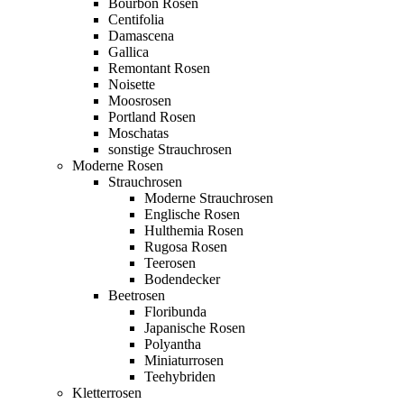
Bourbon Rosen
Centifolia
Damascena
Gallica
Remontant Rosen
Noisette
Moosrosen
Portland Rosen
Moschatas
sonstige Strauchrosen
Moderne Rosen
Strauchrosen
Moderne Strauchrosen
Englische Rosen
Hulthemia Rosen
Rugosa Rosen
Teerosen
Bodendecker
Beetrosen
Floribunda
Japanische Rosen
Polyantha
Miniaturrosen
Teehybriden
Kletterrosen