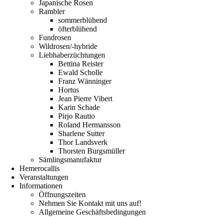
Japanische Rosen
Rambler
sommerblühend
öfterblühend
Fundrosen
Wildrosen/-hybride
Liebhaberzüchtungen
Bettina Reister
Ewald Scholle
Franz Wänninger
Hortus
Jean Pierre Vibert
Karin Schade
Pirjo Rautio
Roland Hermansson
Sharlene Sutter
Thor Landsverk
Thorsten Burgsmüller
Sämlingsmanufaktur
Hemerocallis
Veranstaltungen
Informationen
Öffnungszeiten
Nehmen Sie Kontakt mit uns auf!
Allgemeine Geschäftsbedingungen