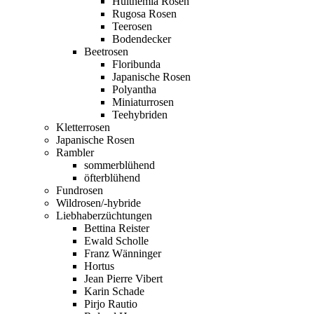
Hulthemia Rosen
Rugosa Rosen
Teerosen
Bodendecker
Beetrosen
Floribunda
Japanische Rosen
Polyantha
Miniaturrosen
Teehybriden
Kletterrosen
Japanische Rosen
Rambler
sommerblühend
öfterblühend
Fundrosen
Wildrosen/-hybride
Liebhaberzüchtungen
Bettina Reister
Ewald Scholle
Franz Wänninger
Hortus
Jean Pierre Vibert
Karin Schade
Pirjo Rautio