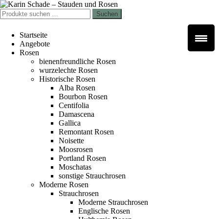
Zur
Zum
Navigation
Inhalt
Suchen
Suchen
springen
springen
nach:
Startseite
Angebote
Rosen
bienenfreundliche Rosen
wurzelechte Rosen
Historische Rosen
Alba Rosen
Bourbon Rosen
Centifolia
Damascena
Gallica
Remontant Rosen
Noisette
Moosrosen
Portland Rosen
Moschatas
sonstige Strauchrosen
Moderne Rosen
Strauchrosen
Moderne Strauchrosen
Englische Rosen