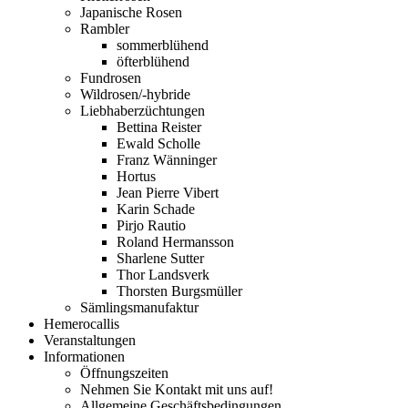
Japanische Rosen
Rambler
sommerblühend
öfterblühend
Fundrosen
Wildrosen/-hybride
Liebhaberzüchtungen
Bettina Reister
Ewald Scholle
Franz Wänninger
Hortus
Jean Pierre Vibert
Karin Schade
Pirjo Rautio
Roland Hermansson
Sharlene Sutter
Thor Landsverk
Thorsten Burgsmüller
Sämlingsmanufaktur
Hemerocallis
Veranstaltungen
Informationen
Öffnungszeiten
Nehmen Sie Kontakt mit uns auf!
Allgemeine Geschäftsbedingungen