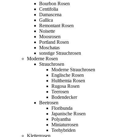
Bourbon Rosen
Centifolia
Damascena
Gallica
Remontant Rosen
Noisette
Moosrosen
Portland Rosen
Moschatas
sonstige Strauchrosen
Moderne Rosen
Strauchrosen
Moderne Strauchrosen
Englische Rosen
Hulthemia Rosen
Rugosa Rosen
Teerosen
Bodendecker
Beetrosen
Floribunda
Japanische Rosen
Polyantha
Miniaturrosen
Teehybriden
Kletterrosen