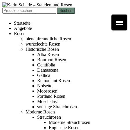
Zur
Zum
Navigation
Inhalt
Suchen
Suchen
springen
springen
nach:
Startseite
Angebote
Rosen
bienenfreundliche Rosen
wurzelechte Rosen
Historische Rosen
Alba Rosen
Bourbon Rosen
Centifolia
Damascena
Gallica
Remontant Rosen
Noisette
Moosrosen
Portland Rosen
Moschatas
sonstige Strauchrosen
Moderne Rosen
Strauchrosen
Moderne Strauchrosen
Englische Rosen