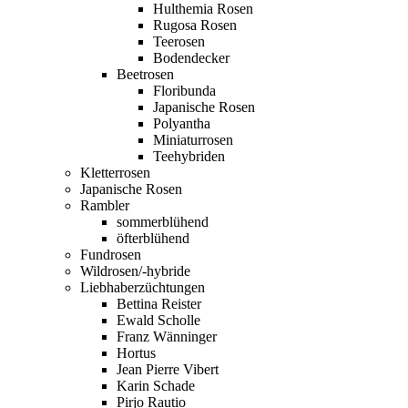
Hulthemia Rosen
Rugosa Rosen
Teerosen
Bodendecker
Beetrosen
Floribunda
Japanische Rosen
Polyantha
Miniaturrosen
Teehybriden
Kletterrosen
Japanische Rosen
Rambler
sommerblühend
öfterblühend
Fundrosen
Wildrosen/-hybride
Liebhaberzüchtungen
Bettina Reister
Ewald Scholle
Franz Wänninger
Hortus
Jean Pierre Vibert
Karin Schade
Pirjo Rautio