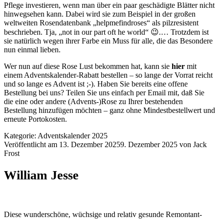
Pflege investieren, wenn man über ein paar geschädigte Blätter nicht
hinwegsehen kann. Dabei wird sie zum Beispiel in der großen
weltweiten Rosendatenbank „helpmefindroses“ als pilzresistent
beschrieben. Tja, „not in our part oft he world“ 😉.… Trotzdem ist
sie natürlich wegen ihrer Farbe ein Muss für alle, die das Besondere
nun einmal lieben.
Wer nun auf diese Rose Lust bekommen hat, kann sie
hier
mit
einem Adventskalender-Rabatt bestellen – so lange der Vorrat reicht
und so lange es Advent ist ;-). Haben Sie bereits eine offene
Bestellung bei uns? Teilen Sie uns einfach per Email mit, daß Sie
die eine oder andere (Advents-)Rose zu Ihrer bestehenden
Bestellung hinzufügen möchten – ganz ohne Mindestbestellwert und
erneute Portokosten.
Kategorie:
Adventskalender 2025
Veröffentlicht am
13. Dezember 2025
9. Dezember 2025
von
Jack
Frost
William Jesse
Diese wunderschöne, wüchsige und relativ gesunde Remontant-