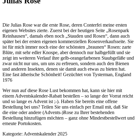
Julias Rose
Die Julias Rose war die erste Rose, deren Conterfei meine ersten
eigenen Websites zierte. Zuerst bei der heutigen Seite „Rosenpark
Reinhausen“, damals eben noch „Stauden und Rosen“, dann auch
später bei der ersten eigenen kommerziellen Rosenverkaufsseite. Sie
ist für mich immer noch eine der schönsten „braunen“ Rosen: zarte
Blüte, mit sehr edler Knospe, aber dennoch nur halbgefüllt und sie
zeigt im weiteren Verlauf ihre gelb-orangefarbenen Staubgefäße und
zwar nicht nur uns, um uns zu erfreuen, sondern auch den Bienen
und anderen Insekten, denen sie damit auch etwas zu bieten hat.
Eine fast ätherische Schönheit! Gezüchtet von Tysterman, England
1976
Wer nun auf diese Rose Lust bekommen hat, kann sie
hier
mit
einem Adventskalender-Rabatt bestellen – so lange der Vorrat reicht
und so lange es Advent ist ;-). Haben Sie bereits eine offene
Bestellung bei uns? Teilen Sie uns einfach per Email mit, daß Sie
die eine oder andere (Advents-)Rose zu Ihrer bestehenden
Bestellung hinzufügen möchten – ganz ohne Mindestbestellwert und
erneute Portokosten.
Kategorie:
Adventskalender 2025