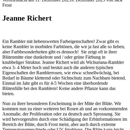
Frost
Jeanne Richert
Ein Rambler mit liebenswerten Farbeigenschaften! Zwar gibt es
keine Rambler in morbiden Farbtönen, die wir ja fast alle so lieben,
aber Farbbesonderheiten gibt es dennoch! Sie zeigt oft in ihrer
Blütenmitte eine dunkelrote und / oder grüne Färbung in
knubbeliger Struktur. Jeanne Richert wird als Wichuriana-Rambler
etwa 3- 4 Meter hoch und besitzt auch die anderen typischen
Eigenschaften der Ramblerrosen, wie etwa: schnellwüchsig, bei
Bedarf in Bäume kletternd oder Sichtschutz zum Nachbarn bietend.
Einmal im Jahr gibt es für 4-5 Wochen eine überbordende
Blütenfülle bei den Ramblern! Keine andere Pflanze kann das
bieten.
Nun zu ihrer besonderen Erscheinung in der Mitte der Blüte. Wir
kommen nun zu einer weiteren bei Rosen ab und an vorkommenden
Anomalie, der Proliferation oder zu deutsch auch Sprossung. Sie
wird hervorgerufen durch eine Schädigung der Erbinformationen im
Bereich der Blüte, durch Frost meist, aber auch durch extreme
Temperaturunterschiede oder UV-Strahlung. Die Blüte kann leicht