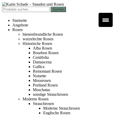
Zur
Zum
Navigation
Inhalt
Suchen
Suchen
springen
springen
nach:
Startseite
Angebote
Rosen
bienenfreundliche Rosen
wurzelechte Rosen
Historische Rosen
Alba Rosen
Bourbon Rosen
Centifolia
Damascena
Gallica
Remontant Rosen
Noisette
Moosrosen
Portland Rosen
Moschatas
sonstige Strauchrosen
Moderne Rosen
Strauchrosen
Moderne Strauchrosen
Englische Rosen