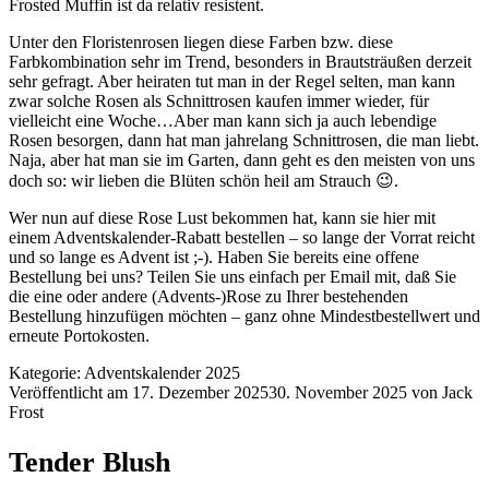
Frosted Muffin ist da relativ resistent.
Unter den Floristenrosen liegen diese Farben bzw. diese
Farbkombination sehr im Trend, besonders in Brautsträußen derzeit
sehr gefragt. Aber heiraten tut man in der Regel selten, man kann
zwar solche Rosen als Schnittrosen kaufen immer wieder, für
vielleicht eine Woche…Aber man kann sich ja auch lebendige
Rosen besorgen, dann hat man jahrelang Schnittrosen, die man liebt.
Naja, aber hat man sie im Garten, dann geht es den meisten von uns
doch so: wir lieben die Blüten schön heil am Strauch 😉.
Wer nun auf diese Rose Lust bekommen hat, kann sie
hier
mit
einem Adventskalender-Rabatt bestellen – so lange der Vorrat reicht
und so lange es Advent ist ;-). Haben Sie bereits eine offene
Bestellung bei uns? Teilen Sie uns einfach per Email mit, daß Sie
die eine oder andere (Advents-)Rose zu Ihrer bestehenden
Bestellung hinzufügen möchten – ganz ohne Mindestbestellwert und
erneute Portokosten.
Kategorie:
Adventskalender 2025
Veröffentlicht am
17. Dezember 2025
30. November 2025
von
Jack
Frost
Tender Blush