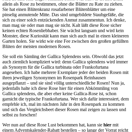
allein als Rose zu bestimmen, ohne die Blätter zu Rate zu ziehen.
Sie hat einen Blütenkranz rosafarbener Blütenblätter um eine
pinselig anmutende Mitte. Das sind umgebildete Staubgefäße, die
sich zu einer solch entzückenden Anmut zusammentun. Ich denke,
man mag sie oder man mag sie nicht. Kalt läßt diese Rose sicher
keinen echten Rosenliebhaber. Sie wächst langsam und wird kein
Monster, diese Kuriosität kann man sich auch mal in einen kleineren
Garten holen. Sie wirkt wie eine Fee zwischen den großen gefüllten
Blüten der meisten modernen Rosen.
Sie soll ein Sämling der Gallica Splendens sein. Obwohl das jetzt
auch ziemlich kompliziert wird: denn Gallica splendens wird immer
als Synonym für die Gallica turbinata oder Frankofurtana
angesehen. Ich habe mehrere Exemplare jeder der beiden Rosen mit
ihren jeweiligen Synonymen im Rosenpark Reinhausen
ausgepflanzt – und sie sind völlig unterschiedliche Rosen! Nun ja,
jedenfalls halte ich diese Rose hier für einen Abkömmling von
Gallica splendens, die aber eher keine Gallica-Rose ist, schon
garnicht die typische Frankofurtana. Wer sich dafür interessiert, dem
empfehle ich, mal im nächsten Jahr in den Rosenpark zu kommen
und sich das Vergleichsbeet dieser Rosen mal zeigen zu lassen und
selbst zu forschen!
Wer nun auf diese Rose Lust bekommen hat, kann sie
hier
mit
einem Adventskalender-Rabatt bestellen – so lange der Vorrat reicht