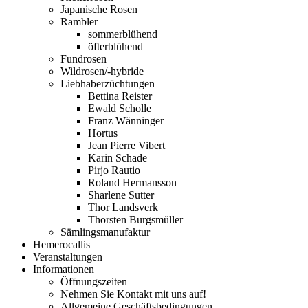
Japanische Rosen
Rambler
sommerblühend
öfterblühend
Fundrosen
Wildrosen/-hybride
Liebhaberzüchtungen
Bettina Reister
Ewald Scholle
Franz Wänninger
Hortus
Jean Pierre Vibert
Karin Schade
Pirjo Rautio
Roland Hermansson
Sharlene Sutter
Thor Landsverk
Thorsten Burgsmüller
Sämlingsmanufaktur
Hemerocallis
Veranstaltungen
Informationen
Öffnungszeiten
Nehmen Sie Kontakt mit uns auf!
Allgemeine Geschäftsbedingungen