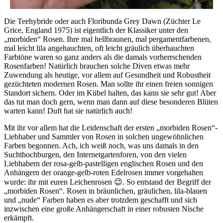
Die Teehybride oder auch Floribunda Grey Dawn (Züchter Le
Grice, England 1975) ist eigentlich der Klassiker unter den
„morbiden“ Rosen. Ihre mal hellbraunen, mal pergamentfarbenen,
mal leicht lila angehauchten, oft leicht gräulich überhauchten
Farbtöne waren so ganz anders als die damals vorherrschenden
Rosenfarben! Natürlich brauchen solche Diven etwas mehr
Zuwendung als heutige, vor allem auf Gesundheit und Robustheit
gezüchteten modernen Rosen. Man sollte ihr einen freien sonnigen
Standort sichern. Oder im Kübel halten, das kann sie sehr gut! Aber
das tut man doch gern, wenn man dann auf diese besonderen Blüten
warten kann! Duft hat sie natürlich auch!
Mit ihr vor allem hat die Leidenschaft der ersten „morbiden Rosen“-
Liebhaber und Sammler von Rosen in solchen ungewöhnlichen
Farben begonnen. Ach, ich weiß noch, was uns damals in den
Suchthochburgen, den Internetgartenforen, von den vielen
Liebhabern der rosa-gelb-pastelligen englischen Rosen und den
Anhängern der orange-gelb-roten Edelrosen immer vorgehalten
wurde: ihr mit euren Leichenrosen 😉. So entstand der Begriff der
„morbiden Rosen“. Rosen in bräunlichen, gräulichen, lila-blauen
und „nude“ Farben haben es aber trotzdem geschafft und sich
inzwischen eine große Anhängerschaft in einer robusten Nische
erkämpft.