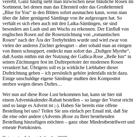
vererbt. Ganz häufig sieht man inzwischen neue bläuliche Rosen im
Sortiment, bei denen man das Elternteil oder das Großelternteil
„Blue for You“ in den Blüten sofort ausmachen kann, wenn man
über die Jahre genügend Sämlinge von ihr aufgezogen hat. So
verhält es sich eben auch mit den Laika-Sämlingen, sie sind
besonders am Laub und am Wuchs zu erkennen. Der Einfluß von
englischen Rosen auf die Rosenzüchtung von „romantischen
Rosen“ nach der Ära der Teehybriden wurde und wird zwar von
vielen der anderen Züchter geleugnet – aber sobald man an einigen
von ihnen schnuppert, entdeckt man sofort das „Duftgen Myrrhe“,
daß Austin mithin mit der Nutzung der Gallica-Rose „Belle Isis“ in
seinen Züchtungen fest im Duftrepertoire der modernen Rosen
verankert hat. Übrigens soll es ja wirkliche Liebhaber dieser
Duftrichtung geben – ich persönlich gehöre jedenfalls nicht dazu.
Einige unschuldige eigene Sämlinge mußten den Komposttot
sterben wegen dieses Duftes…
Wer nun auf diese Rose Lust bekommen hat, kann sie
hier
mit
einem Adventskalender-Rabatt bestellen – so lange der Vorrat reicht
und so lange es Advent ist ;-). Haben Sie bereits eine offene
Bestellung bei uns? Teilen Sie uns einfach per Email mit, daß Sie
die eine oder andere (Advents-)Rose zu Ihrer bestehenden
Bestellung hinzufügen möchten – ganz ohne Mindestbestellwert und
erneute Portokosten.