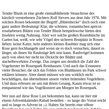
Tender Blush ist eine große einmalblühende Strauchrose des
kürzlich verstorbenen Züchters Rolf Sievers aus dem Jahr 1976. Mit
solchen Rosen bekommt der Begriff „Blütenhecke“ doch noch eine
ganz andere Bedeutung! Klar, die schönen, romantischen apricot-
rosafarbenen Blüten von Tender Blush beispielsweise bieten den
Insekten wenig Nahrung. Aber wer solche großen Rosenbüsche im
Garten hat, weiß, wie sehr Vögel den sicheren Brutplatz in Rosen
lieben: keine Katze, kein anderes kleines Raubtier mag sich eine
Rose gern hochhangeln und wenn sie es doch versuchen, dauert es
länger, als ihnen für Raubzüge lieb sein kann. Raubvögel kommen
auch von oben her nicht ins Dickicht der Blätter und
stachelbewehrten Zweige. Das zeigen uns deutlich die Zahl der
Vogelnester im Rosenpark Reinhausen. Und auch das Erstaunen
vieler Besucher, die sich das Fehlen von Blattläusen im Park schwer
erklären können. Aber damit müssen wir uns wirklich nicht
beschäftigen, das übernehmen unsere vielen brütenden Vogeleltern.
Und dazu erfreuen sie uns mit ihrem Gesang. Kaum etwas ist so
entspannend wie das Vogelkonzert am Morgen im Rosenpark.
Wer nun auf diese Rose Lust bekommen hat, kann sie
hier
mit
einem Adventskalender-Rabatt bestellen – so lange der Vorrat reicht
und so lange es Advent ist ;-). Haben Sie bereits eine offene