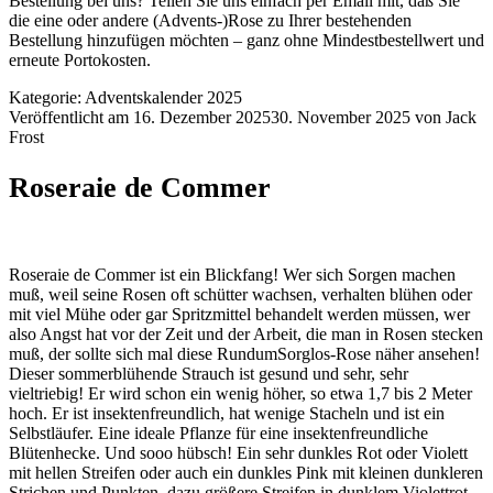
Bestellung bei uns? Teilen Sie uns einfach per Email mit, daß Sie
die eine oder andere (Advents-)Rose zu Ihrer bestehenden
Bestellung hinzufügen möchten – ganz ohne Mindestbestellwert und
erneute Portokosten.
Kategorie:
Adventskalender 2025
Veröffentlicht am
16. Dezember 2025
30. November 2025
von
Jack
Frost
Roseraie de Commer
Roseraie de Commer ist ein Blickfang! Wer sich Sorgen machen
muß, weil seine Rosen oft schütter wachsen, verhalten blühen oder
mit viel Mühe oder gar Spritzmittel behandelt werden müssen, wer
also Angst hat vor der Zeit und der Arbeit, die man in Rosen stecken
muß, der sollte sich mal diese RundumSorglos-Rose näher ansehen!
Dieser sommerblühende Strauch ist gesund und sehr, sehr
vieltriebig! Er wird schon ein wenig höher, so etwa 1,7 bis 2 Meter
hoch. Er ist insektenfreundlich, hat wenige Stacheln und ist ein
Selbstläufer. Eine ideale Pflanze für eine insektenfreundliche
Blütenhecke. Und sooo hübsch! Ein sehr dunkles Rot oder Violett
mit hellen Streifen oder auch ein dunkles Pink mit kleinen dunkleren
Strichen und Punkten, dazu größere Streifen in dunklem Violettrot