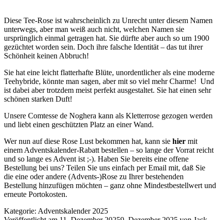
Diese Tee-Rose ist wahrscheinlich zu Unrecht unter diesem Namen
unterwegs, aber man weiß auch nicht, welchen Namen sie
ursprünglich einmal getragen hat. Sie dürfte aber auch so um 1900
gezüchtet worden sein. Doch ihre falsche Identität – das tut ihrer
Schönheit keinen Abbruch!
Sie hat eine leicht flatterhafte Blüte, unordentlicher als eine moderne
Teehybride, könnte man sagen, aber mit so viel mehr Charme! Und
ist dabei aber trotzdem meist perfekt ausgestaltet. Sie hat einen sehr
schönen starken Duft!
Unsere Comtesse de Noghera kann als Kletterrose gezogen werden
und liebt einen geschützten Platz an einer Wand.
Wer nun auf diese Rose Lust bekommen hat, kann sie
hier
mit
einem Adventskalender-Rabatt bestellen – so lange der Vorrat reicht
und so lange es Advent ist ;-). Haben Sie bereits eine offene
Bestellung bei uns? Teilen Sie uns einfach per Email mit, daß Sie
die eine oder andere (Advents-)Rose zu Ihrer bestehenden
Bestellung hinzufügen möchten – ganz ohne Mindestbestellwert und
erneute Portokosten.
Kategorie:
Adventskalender 2025
Veröffentlicht am
11. Dezember 2025
9. Dezember 2025
von
Jack