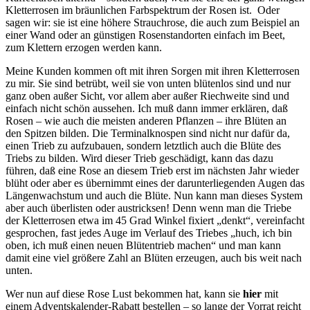
Kletterrosen im bräunlichen Farbspektrum der Rosen ist. Oder
sagen wir: sie ist eine höhere Strauchrose, die auch zum Beispiel an
einer Wand oder an günstigen Rosenstandorten einfach im Beet,
zum Klettern erzogen werden kann.
Meine Kunden kommen oft mit ihren Sorgen mit ihren Kletterrosen
zu mir. Sie sind betrübt, weil sie von unten blütenlos sind und nur
ganz oben außer Sicht, vor allem aber außer Riechweite sind und
einfach nicht schön aussehen. Ich muß dann immer erklären, daß
Rosen – wie auch die meisten anderen Pflanzen – ihre Blüten an
den Spitzen bilden. Die Terminalknospen sind nicht nur dafür da,
einen Trieb zu aufzubauen, sondern letztlich auch die Blüte des
Triebs zu bilden. Wird dieser Trieb geschädigt, kann das dazu
führen, daß eine Rose an diesem Trieb erst im nächsten Jahr wieder
blüht oder aber es übernimmt eines der darunterliegenden Augen das
Längenwachstum und auch die Blüte. Nun kann man dieses System
aber auch überlisten oder austricksen! Denn wenn man die Triebe
der Kletterrosen etwa im 45 Grad Winkel fixiert „denkt“, vereinfacht
gesprochen, fast jedes Auge im Verlauf des Triebes „huch, ich bin
oben, ich muß einen neuen Blütentrieb machen“ und man kann
damit eine viel größere Zahl an Blüten erzeugen, auch bis weit nach
unten.
Wer nun auf diese Rose Lust bekommen hat, kann sie
hier
mit
einem Adventskalender-Rabatt bestellen – so lange der Vorrat reicht