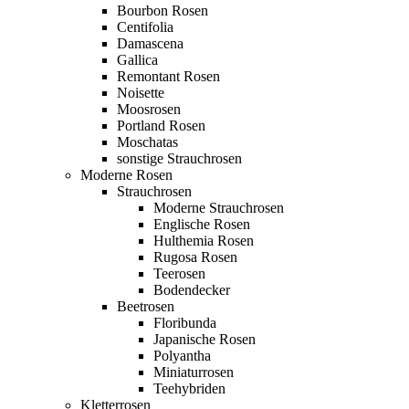
Bourbon Rosen
Centifolia
Damascena
Gallica
Remontant Rosen
Noisette
Moosrosen
Portland Rosen
Moschatas
sonstige Strauchrosen
Moderne Rosen
Strauchrosen
Moderne Strauchrosen
Englische Rosen
Hulthemia Rosen
Rugosa Rosen
Teerosen
Bodendecker
Beetrosen
Floribunda
Japanische Rosen
Polyantha
Miniaturrosen
Teehybriden
Kletterrosen