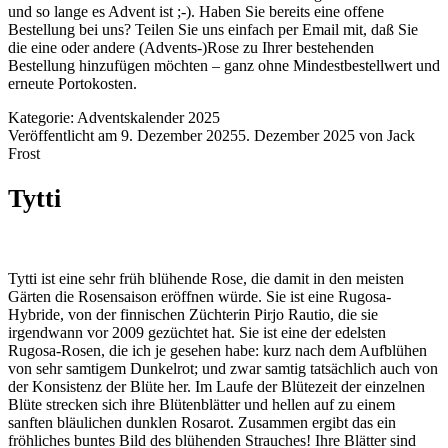
und so lange es Advent ist ;-). Haben Sie bereits eine offene
Bestellung bei uns? Teilen Sie uns einfach per Email mit, daß Sie
die eine oder andere (Advents-)Rose zu Ihrer bestehenden
Bestellung hinzufügen möchten – ganz ohne Mindestbestellwert und
erneute Portokosten.
Kategorie:
Adventskalender 2025
Veröffentlicht am
9. Dezember 2025
5. Dezember 2025
von
Jack
Frost
Tytti
Tytti ist eine sehr früh blühende Rose, die damit in den meisten
Gärten die Rosensaison eröffnen würde. Sie ist eine Rugosa-
Hybride, von der finnischen Züchterin Pirjo Rautio, die sie
irgendwann vor 2009 gezüchtet hat. Sie ist eine der edelsten
Rugosa-Rosen, die ich je gesehen habe: kurz nach dem Aufblühen
von sehr samtigem Dunkelrot; und zwar samtig tatsächlich auch von
der Konsistenz der Blüte her. Im Laufe der Blütezeit der einzelnen
Blüte strecken sich ihre Blütenblätter und hellen auf zu einem
sanften bläulichen dunklen Rosarot. Zusammen ergibt das ein
fröhliches buntes Bild des blühenden Strauches! Ihre Blätter sind