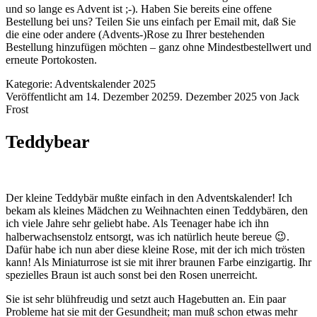
und so lange es Advent ist ;-). Haben Sie bereits eine offene
Bestellung bei uns? Teilen Sie uns einfach per Email mit, daß Sie
die eine oder andere (Advents-)Rose zu Ihrer bestehenden
Bestellung hinzufügen möchten – ganz ohne Mindestbestellwert und
erneute Portokosten.
Kategorie:
Adventskalender 2025
Veröffentlicht am
14. Dezember 2025
9. Dezember 2025
von
Jack
Frost
Teddybear
Der kleine Teddybär mußte einfach in den Adventskalender! Ich
bekam als kleines Mädchen zu Weihnachten einen Teddybären, den
ich viele Jahre sehr geliebt habe. Als Teenager habe ich ihn
halberwachsenstolz entsorgt, was ich natürlich heute bereue 😉.
Dafür habe ich nun aber diese kleine Rose, mit der ich mich trösten
kann! Als Miniaturrose ist sie mit ihrer braunen Farbe einzigartig. Ihr
spezielles Braun ist auch sonst bei den Rosen unerreicht.
Sie ist sehr blühfreudig und setzt auch Hagebutten an. Ein paar
Probleme hat sie mit der Gesundheit; man muß schon etwas mehr