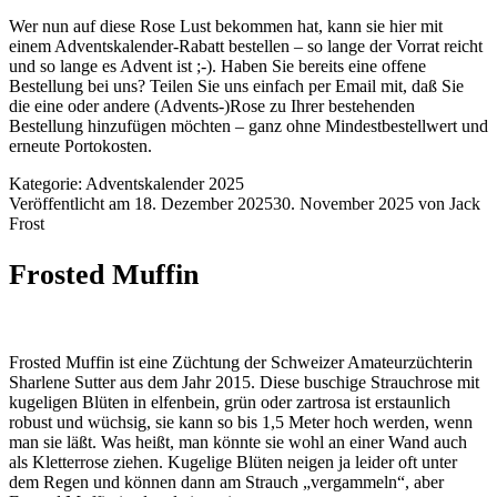
Wer nun auf diese Rose Lust bekommen hat, kann sie
hier
mit
einem Adventskalender-Rabatt bestellen – so lange der Vorrat reicht
und so lange es Advent ist ;-). Haben Sie bereits eine offene
Bestellung bei uns? Teilen Sie uns einfach per Email mit, daß Sie
die eine oder andere (Advents-)Rose zu Ihrer bestehenden
Bestellung hinzufügen möchten – ganz ohne Mindestbestellwert und
erneute Portokosten.
Kategorie:
Adventskalender 2025
Veröffentlicht am
18. Dezember 2025
30. November 2025
von
Jack
Frost
Frosted Muffin
Frosted Muffin ist eine Züchtung der Schweizer Amateurzüchterin
Sharlene Sutter aus dem Jahr 2015. Diese buschige Strauchrose mit
kugeligen Blüten in elfenbein, grün oder zartrosa ist erstaunlich
robust und wüchsig, sie kann so bis 1,5 Meter hoch werden, wenn
man sie läßt. Was heißt, man könnte sie wohl an einer Wand auch
als Kletterrose ziehen. Kugelige Blüten neigen ja leider oft unter
dem Regen und können dann am Strauch „vergammeln“, aber