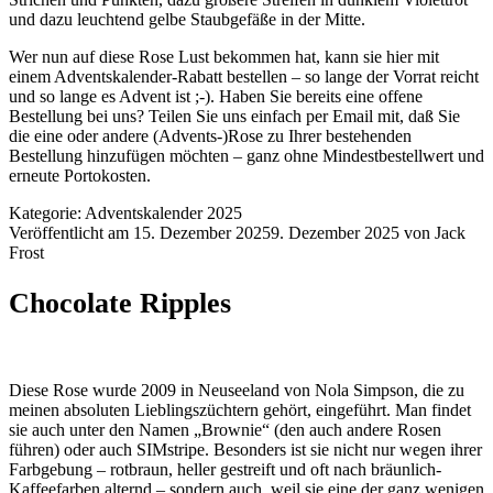
und dazu leuchtend gelbe Staubgefäße in der Mitte.
Wer nun auf diese Rose Lust bekommen hat, kann sie
hier
mit
einem Adventskalender-Rabatt bestellen – so lange der Vorrat reicht
und so lange es Advent ist ;-). Haben Sie bereits eine offene
Bestellung bei uns? Teilen Sie uns einfach per Email mit, daß Sie
die eine oder andere (Advents-)Rose zu Ihrer bestehenden
Bestellung hinzufügen möchten – ganz ohne Mindestbestellwert und
erneute Portokosten.
Kategorie:
Adventskalender 2025
Veröffentlicht am
15. Dezember 2025
9. Dezember 2025
von
Jack
Frost
Chocolate Ripples
Diese Rose wurde 2009 in Neuseeland von Nola Simpson, die zu
meinen absoluten Lieblingszüchtern gehört, eingeführt. Man findet
sie auch unter den Namen „Brownie“ (den auch andere Rosen
führen) oder auch SIMstripe. Besonders ist sie nicht nur wegen ihrer
Farbgebung – rotbraun, heller gestreift und oft nach bräunlich-
Kaffeefarben alternd – sondern auch, weil sie eine der ganz wenigen