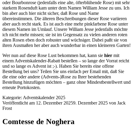
oder Bourbonrose (jedenfalls eine alte, öfterblühende Rose) mit sehr
starkem Rosenduft kam unter dem Namen William Jesse zu uns. Ich
bin aber auch hier nicht sicher, daß Rose und Name
übereinstimmen. Die älteren Beschreibungen dieser Rose variieren
aber auch recht stark. Es ist auch eine mehr pinkfarbene Rose unter
diesem Namen im Umlauf. Unsere William Jesse jedenfalls möchte
ich nicht mehr missen; sie ist im Gegensatz zu vielen anderen roten
alten Rosen eben doch robuster und wüchsiger. Dabei paßt sie von
ihren Ausmaßen her aber auch wunderbar in einen kleineren Garten!
Wer nun auf diese Rose Lust bekommen hat, kann sie
hier
mit
einem Adventskalender-Rabatt bestellen – so lange der Vorrat reicht
und so lange es Advent ist ;-). Haben Sie bereits eine offene
Bestellung bei uns? Teilen Sie uns einfach per Email mit, daß Sie
die eine oder andere (Advents-)Rose zu Ihrer bestehenden
Bestellung hinzufügen möchten – ganz ohne Mindestbestellwert und
erneute Portokosten.
Kategorie:
Adventskalender 2025
Veröffentlicht am
12. Dezember 2025
9. Dezember 2025
von
Jack
Frost
Comtesse de Noghera