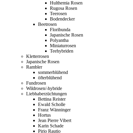
Hulthemia Rosen
Rugosa Rosen
Teerosen
Bodendecker
Beetrosen
Floribunda
Japanische Rosen
Polyantha
Miniaturrosen
Teehybriden
Kletterrosen
Japanische Rosen
Rambler
sommerblühend
öfterblühend
Fundrosen
Wildrosen/-hybride
Liebhaberzüchtungen
Bettina Reister
Ewald Scholle
Franz Wänninger
Hortus
Jean Pierre Vibert
Karin Schade
Pirjo Rautio