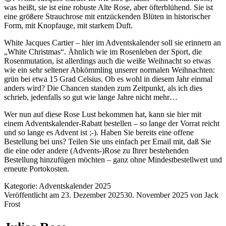
was heißt, sie ist eine robuste Alte Rose, aber öfterblühend. Sie ist
eine größere Strauchrose mit entzückenden Blüten in historischer
Form, mit Knopfauge, mit starkem Duft.
White Jacques Cartier – hier im Adventskalender soll sie erinnern an
„White Christmas“. Ähnlich wie im Rosenleben der Sport, die
Rosenmutation, ist allerdings auch die weiße Weihnacht so etwas
wie ein sehr seltener Abkömmling unserer normalen Weihnachten:
grün bei etwa 15 Grad Celsius. Ob es wohl in diesem Jahr einmal
anders wird? Die Chancen standen zum Zeitpunkt, als ich dies
schrieb, jedenfalls so gut wie lange Jahre nicht mehr…
Wer nun auf diese Rose Lust bekommen hat, kann sie
hier
mit
einem Adventskalender-Rabatt bestellen – so lange der Vorrat reicht
und so lange es Advent ist ;-). Haben Sie bereits eine offene
Bestellung bei uns? Teilen Sie uns einfach per Email mit, daß Sie
die eine oder andere (Advents-)Rose zu Ihrer bestehenden
Bestellung hinzufügen möchten – ganz ohne Mindestbestellwert und
erneute Portokosten.
Kategorie:
Adventskalender 2025
Veröffentlicht am
23. Dezember 2025
30. November 2025
von
Jack
Frost