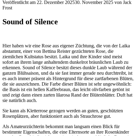
Veröffentlicht am
22. Dezember 2025
30. November 2025
von
Jack
Frost
Sound of Silence
Hier haben wir eine Rose aus eigener Züchtung, die von der Laika
abstammt, einer von Bettina Reister gezüchteten Rose, die
ziemlichen Kultstatus besitzt. Laika und ihre Kinder sind meist
sofort an ihrem lange anhaltendem dunkelrot bräunlichen Laub zu
erkennen. Sound of Silence besitzt dieses dunkle Laub während der
ganzen Blühsaison, und da sie fast immer gerade neu durchtreibt, ist
es auch immer präsent als Hintergrund für diese zartfarbenen Blüten,
die sie auszeichnen. Die Farbe dieser Blüten ist sehr ungewöhnlich:
die Basis ist ein hellen Kaffeebraun, das leicht olivfarben getönt ist
und zeigt dann einen zarten lilarosa Rand der Blütenblätter. Duft hat
sie natürlich auch.
Sie kann als Kletterrose gezogen werden an guten, geschützten
Rosenplätzen, aber funktioniert auch als Strauchrose gut.
Als Amateurzüchterin bekommt man langsam einen Blick für
bestimmte Eigenschaften, die eine Elternsorte an ihre Rosenkinder