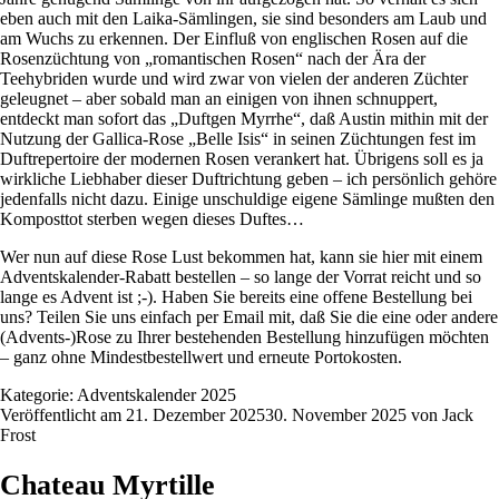
eben auch mit den Laika-Sämlingen, sie sind besonders am Laub und
am Wuchs zu erkennen. Der Einfluß von englischen Rosen auf die
Rosenzüchtung von „romantischen Rosen“ nach der Ära der
Teehybriden wurde und wird zwar von vielen der anderen Züchter
geleugnet – aber sobald man an einigen von ihnen schnuppert,
entdeckt man sofort das „Duftgen Myrrhe“, daß Austin mithin mit der
Nutzung der Gallica-Rose „Belle Isis“ in seinen Züchtungen fest im
Duftrepertoire der modernen Rosen verankert hat. Übrigens soll es ja
wirkliche Liebhaber dieser Duftrichtung geben – ich persönlich gehöre
jedenfalls nicht dazu. Einige unschuldige eigene Sämlinge mußten den
Komposttot sterben wegen dieses Duftes…
Wer nun auf diese Rose Lust bekommen hat, kann sie
hier
mit einem
Adventskalender-Rabatt bestellen – so lange der Vorrat reicht und so
lange es Advent ist ;-). Haben Sie bereits eine offene Bestellung bei
uns? Teilen Sie uns einfach per Email mit, daß Sie die eine oder andere
(Advents-)Rose zu Ihrer bestehenden Bestellung hinzufügen möchten
– ganz ohne Mindestbestellwert und erneute Portokosten.
Kategorie:
Adventskalender 2025
Veröffentlicht am
21. Dezember 2025
30. November 2025
von
Jack
Frost
Chateau Myrtille