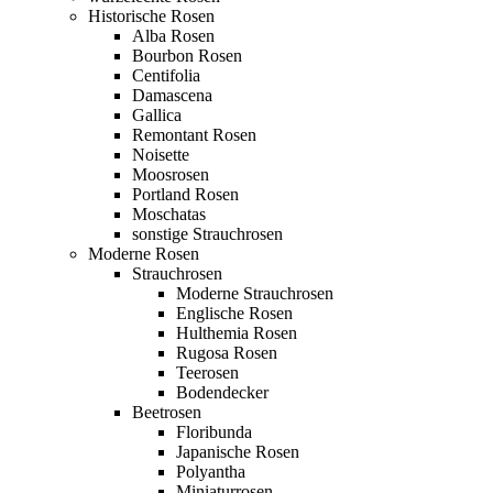
Historische Rosen
Alba Rosen
Bourbon Rosen
Centifolia
Damascena
Gallica
Remontant Rosen
Noisette
Moosrosen
Portland Rosen
Moschatas
sonstige Strauchrosen
Moderne Rosen
Strauchrosen
Moderne Strauchrosen
Englische Rosen
Hulthemia Rosen
Rugosa Rosen
Teerosen
Bodendecker
Beetrosen
Floribunda
Japanische Rosen
Polyantha
Miniaturrosen