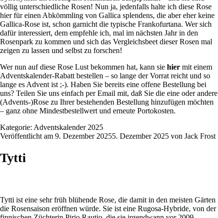
völlig unterschiedliche Rosen! Nun ja, jedenfalls halte ich diese Rose
hier für einen Abkömmling von Gallica splendens, die aber eher keine
Gallica-Rose ist, schon garnicht die typische Frankofurtana. Wer sich
dafür interessiert, dem empfehle ich, mal im nächsten Jahr in den
Rosenpark zu kommen und sich das Vergleichsbeet dieser Rosen mal
zeigen zu lassen und selbst zu forschen!
Wer nun auf diese Rose Lust bekommen hat, kann sie
hier
mit einem
Adventskalender-Rabatt bestellen – so lange der Vorrat reicht und so
lange es Advent ist ;-). Haben Sie bereits eine offene Bestellung bei
uns? Teilen Sie uns einfach per Email mit, daß Sie die eine oder andere
(Advents-)Rose zu Ihrer bestehenden Bestellung hinzufügen möchten
– ganz ohne Mindestbestellwert und erneute Portokosten.
Kategorie:
Adventskalender 2025
Veröffentlicht am
9. Dezember 2025
5. Dezember 2025
von
Jack Frost
Tytti
Tytti ist eine sehr früh blühende Rose, die damit in den meisten Gärten
die Rosensaison eröffnen würde. Sie ist eine Rugosa-Hybride, von der
finnischen Züchterin Pirjo Rautio, die sie irgendwann vor 2009