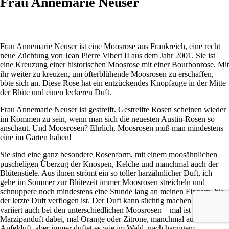
Frau Annemarie Neuser
Frau Annemarie Neuser ist eine Moosrose aus Frankreich, eine recht
neue Züchtung von Jean Pierre Vibert II aus dem Jahr 2001. Sie ist
eine Kreuzung einer historischen Moosrose mit einer Bourbonrose. Mit
ihr weiter zu kreuzen, um öfterblühende Moosrosen zu erschaffen,
böte sich an. Diese Rose hat ein entzückendes Knopfauge in der Mitte
der Blüte und einen leckeren Duft.
Frau Annemarie Neuser ist gestreift. Gestreifte Rosen scheinen wieder
im Kommen zu sein, wenn man sich die neuesten Austin-Rosen so
anschaut. Und Moosrosen? Ehrlich, Moosrosen muß man mindestens
eine im Garten haben!
Sie sind eine ganz besondere Rosenform, mit einem moosähnlichen
puscheligen Überzug der Knospen, Kelche und manchmal auch der
Blütenstiele. Aus ihnen strömt ein so toller harzähnlicher Duft, ich
gehe im Sommer zur Blütezeit immer Moosrosen streicheln und
schnuppere noch mindestens eine Stunde lang an meinen Fingern, bis
der letzte Duft verflogen ist. Der Duft kann süchtig machen und
variiert auch bei den unterschiedlichen Moosrosen – mal ist
Marzipanduft dabei, mal Orange oder Zitrone, manchmal auch
Apfelduft, aber immer duftet es wie im Wald, nach harzigem