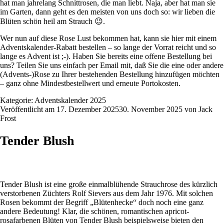
hat man jahrelang Schnittrosen, die man liebt. Naja, aber hat man sie
im Garten, dann geht es den meisten von uns doch so: wir lieben die
Blüten schön heil am Strauch 😉.
Wer nun auf diese Rose Lust bekommen hat, kann sie
hier
mit einem
Adventskalender-Rabatt bestellen – so lange der Vorrat reicht und so
lange es Advent ist ;-). Haben Sie bereits eine offene Bestellung bei
uns? Teilen Sie uns einfach per Email mit, daß Sie die eine oder andere
(Advents-)Rose zu Ihrer bestehenden Bestellung hinzufügen möchten
– ganz ohne Mindestbestellwert und erneute Portokosten.
Kategorie:
Adventskalender 2025
Veröffentlicht am
17. Dezember 2025
30. November 2025
von
Jack
Frost
Tender Blush
Tender Blush ist eine große einmalblühende Strauchrose des kürzlich
verstorbenen Züchters Rolf Sievers aus dem Jahr 1976. Mit solchen
Rosen bekommt der Begriff „Blütenhecke“ doch noch eine ganz
andere Bedeutung! Klar, die schönen, romantischen apricot-
rosafarbenen Blüten von Tender Blush beispielsweise bieten den