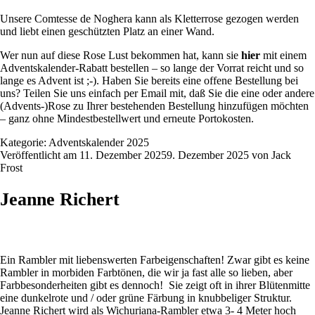
Unsere Comtesse de Noghera kann als Kletterrose gezogen werden
und liebt einen geschützten Platz an einer Wand.
Wer nun auf diese Rose Lust bekommen hat, kann sie
hier
mit einem
Adventskalender-Rabatt bestellen – so lange der Vorrat reicht und so
lange es Advent ist ;-). Haben Sie bereits eine offene Bestellung bei
uns? Teilen Sie uns einfach per Email mit, daß Sie die eine oder andere
(Advents-)Rose zu Ihrer bestehenden Bestellung hinzufügen möchten
– ganz ohne Mindestbestellwert und erneute Portokosten.
Kategorie:
Adventskalender 2025
Veröffentlicht am
11. Dezember 2025
9. Dezember 2025
von
Jack
Frost
Jeanne Richert
Ein Rambler mit liebenswerten Farbeigenschaften! Zwar gibt es keine
Rambler in morbiden Farbtönen, die wir ja fast alle so lieben, aber
Farbbesonderheiten gibt es dennoch! Sie zeigt oft in ihrer Blütenmitte
eine dunkelrote und / oder grüne Färbung in knubbeliger Struktur.
Jeanne Richert wird als Wichuriana-Rambler etwa 3- 4 Meter hoch