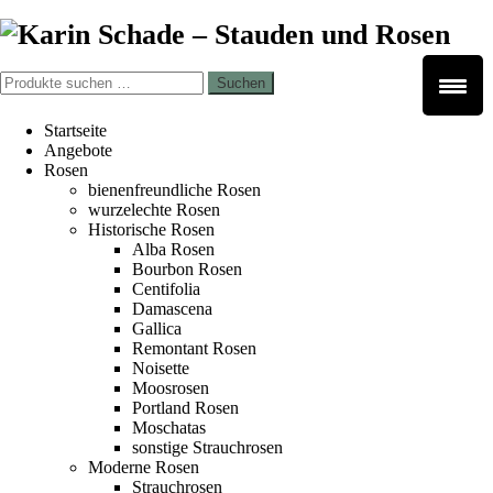
Zur
Zum
Navigation
Inhalt
springen
springen
Suchen
Suchen
nach:
Startseite
Angebote
Rosen
bienenfreundliche Rosen
wurzelechte Rosen
Historische Rosen
Alba Rosen
Bourbon Rosen
Centifolia
Damascena
Gallica
Remontant Rosen
Noisette
Moosrosen
Portland Rosen
Moschatas
sonstige Strauchrosen
Moderne Rosen
Strauchrosen