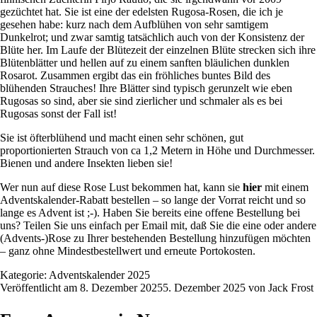
gezüchtet hat. Sie ist eine der edelsten Rugosa-Rosen, die ich je
gesehen habe: kurz nach dem Aufblühen von sehr samtigem
Dunkelrot; und zwar samtig tatsächlich auch von der Konsistenz der
Blüte her. Im Laufe der Blütezeit der einzelnen Blüte strecken sich ihre
Blütenblätter und hellen auf zu einem sanften bläulichen dunklen
Rosarot. Zusammen ergibt das ein fröhliches buntes Bild des
blühenden Strauches! Ihre Blätter sind typisch gerunzelt wie eben
Rugosas so sind, aber sie sind zierlicher und schmaler als es bei
Rugosas sonst der Fall ist!
Sie ist öfterblühend und macht einen sehr schönen, gut
proportionierten Strauch von ca 1,2 Metern in Höhe und Durchmesser.
Bienen und andere Insekten lieben sie!
Wer nun auf diese Rose Lust bekommen hat, kann sie
hier
mit einem
Adventskalender-Rabatt bestellen – so lange der Vorrat reicht und so
lange es Advent ist ;-). Haben Sie bereits eine offene Bestellung bei
uns? Teilen Sie uns einfach per Email mit, daß Sie die eine oder andere
(Advents-)Rose zu Ihrer bestehenden Bestellung hinzufügen möchten
– ganz ohne Mindestbestellwert und erneute Portokosten.
Kategorie:
Adventskalender 2025
Veröffentlicht am
8. Dezember 2025
5. Dezember 2025
von
Jack Frost