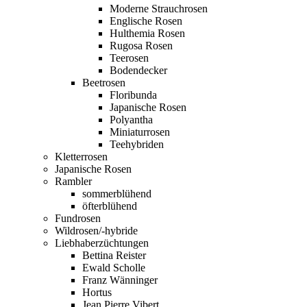
Moderne Strauchrosen
Englische Rosen
Hulthemia Rosen
Rugosa Rosen
Teerosen
Bodendecker
Beetrosen
Floribunda
Japanische Rosen
Polyantha
Miniaturrosen
Teehybriden
Kletterrosen
Japanische Rosen
Rambler
sommerblühend
öfterblühend
Fundrosen
Wildrosen/-hybride
Liebhaberzüchtungen
Bettina Reister
Ewald Scholle
Franz Wänninger
Hortus
Jean Pierre Vibert