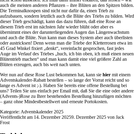
auch die meisten anderen Pflanzen – ihre Blüten an den Spitzen bilden.
Die Terminalknospen sind nicht nur dafür da, einen Trieb zu
aufzubauen, sondern letztlich auch die Blüte des Triebs zu bilden. Wird
dieser Trieb geschädigt, kann das dazu führen, daß eine Rose an
diesem Trieb erst im nächsten Jahr wieder blüht oder aber es
übernimmt eines der darunterliegenden Augen das Längenwachstum
und auch die Blüte. Nun kann man dieses System aber auch überlisten
oder austricksen! Denn wenn man die Triebe der Kletterrosen etwa im
45 Grad Winkel fixiert „denkt“, vereinfacht gesprochen, fast jedes
Auge im Verlauf des Triebes „huch, ich bin oben, ich muß einen neuen
Blütentrieb machen“ und man kann damit eine viel größere Zahl an
Blüten erzeugen, auch bis weit nach unten.
Wer nun auf diese Rose Lust bekommen hat, kann sie
hier
mit einem
Adventskalender-Rabatt bestellen – so lange der Vorrat reicht und so
lange es Advent ist ;-). Haben Sie bereits eine offene Bestellung bei
uns? Teilen Sie uns einfach per Email mit, daß Sie die eine oder andere
(Advents-)Rose zu Ihrer bestehenden Bestellung hinzufügen möchten
– ganz ohne Mindestbestellwert und erneute Portokosten.
Kategorie:
Adventskalender 2025
Veröffentlicht am
14. Dezember 2025
9. Dezember 2025
von
Jack
Frost