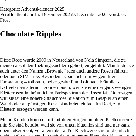
Kategorie:
Adventskalender 2025
Veröffentlicht am
15. Dezember 2025
9. Dezember 2025
von
Jack
Frost
Chocolate Ripples
Diese Rose wurde 2009 in Neuseeland von Nola Simpson, die zu
meinen absoluten Lieblingszüchtern gehört, eingeführt. Man findet sie
auch unter den Namen „Brownie“ (den auch andere Rosen führen)
oder auch SIMstripe. Besonders ist sie nicht nur wegen ihrer
Farbgebung – rotbraun, heller gestreift und oft nach bräunlich-
Kaffeefarben alternd – sondern auch, weil sie eine der ganz wenigen
Kletterrosen im bräunlichen Farbspektrum der Rosen ist. Oder sagen
wir: sie ist eine höhere Strauchrose, die auch zum Beispiel an einer
Wand oder an günstigen Rosenstandorten einfach im Beet, zum
Klettern erzogen werden kann.
Meine Kunden kommen oft mit ihren Sorgen mit ihren Kletterrosen zu
mir. Sie sind betrübt, weil sie von unten blütenlos sind und nur ganz
oben außer Sicht, vor allem aber außer Riechweite sind und einfach
nicht schön aussehen. Ich muß dann immer erklären, daß Rosen – wie