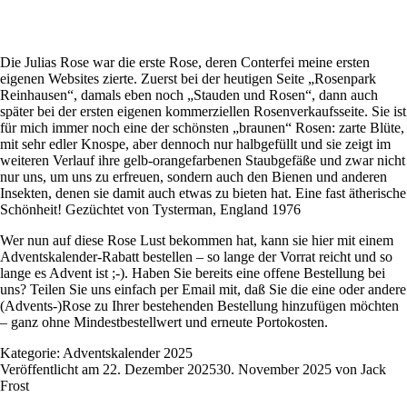
Die Julias Rose war die erste Rose, deren Conterfei meine ersten
eigenen Websites zierte. Zuerst bei der heutigen Seite „Rosenpark
Reinhausen“, damals eben noch „Stauden und Rosen“, dann auch
später bei der ersten eigenen kommerziellen Rosenverkaufsseite. Sie ist
für mich immer noch eine der schönsten „braunen“ Rosen: zarte Blüte,
mit sehr edler Knospe, aber dennoch nur halbgefüllt und sie zeigt im
weiteren Verlauf ihre gelb-orangefarbenen Staubgefäße und zwar nicht
nur uns, um uns zu erfreuen, sondern auch den Bienen und anderen
Insekten, denen sie damit auch etwas zu bieten hat. Eine fast ätherische
Schönheit! Gezüchtet von Tysterman, England 1976
Wer nun auf diese Rose Lust bekommen hat, kann sie
hier
mit einem
Adventskalender-Rabatt bestellen – so lange der Vorrat reicht und so
lange es Advent ist ;-). Haben Sie bereits eine offene Bestellung bei
uns? Teilen Sie uns einfach per Email mit, daß Sie die eine oder andere
(Advents-)Rose zu Ihrer bestehenden Bestellung hinzufügen möchten
– ganz ohne Mindestbestellwert und erneute Portokosten.
Kategorie:
Adventskalender 2025
Veröffentlicht am
22. Dezember 2025
30. November 2025
von
Jack
Frost