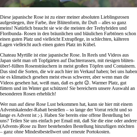
Diese japanische Rose ist zu einer meiner absoluten Lieblingsrosen
aufgestiegen, ihre Farbe, ihre Blütenform, ihr Duft – alles so ganz
meins! Natürlich braucht sie wie die meisten der Teehybriden und
Floribunda- Rosen in den bräunlichen und bläulichen Farbtönen schon
einen guten Platz und vielleicht Extrapflege, in schlechten, kälteren
Lagen vielleicht auch einen guten Platz im Kübel.
Chateau Myrtille ist eine japanische Rose. In Reels und Videos aus
Japan sieht man oft Topfgärten auf Dachterrassen, mit riesigen blüten-
über!-füllten Rosensträuchern in meist großen Töpfen und Containern.
Das sind die Sorten, die wir auch hier im Verkauf haben; bei uns haben
sie es klimatisch gesehen meist etwas schwerer, aber wenn man die
Videos gesehen hat, weiß man, daß es geht 😉. Warmer Platz, gut
füttern und im Winter gut schützen! Sie bereichern unsere Auswahl an
besonderen Rosen erheblich!
Wer nun auf diese Rose Lust bekommen hat, kann sie
hier
mit einem
Adventskalender-Rabatt bestellen – so lange der Vorrat reicht und so
lange es Advent ist ;-). Haben Sie bereits eine offene Bestellung bei
uns? Teilen Sie uns einfach per Email mit, daß Sie die eine oder andere
(Advents-)Rose zu Ihrer bestehenden Bestellung hinzufügen möchten
– ganz ohne Mindestbestellwert und erneute Portokosten.