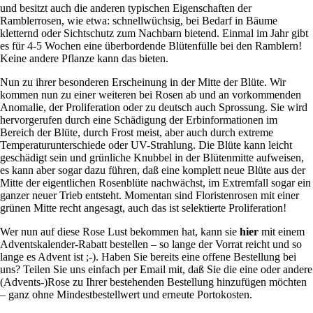
und besitzt auch die anderen typischen Eigenschaften der
Ramblerrosen, wie etwa: schnellwüchsig, bei Bedarf in Bäume
kletternd oder Sichtschutz zum Nachbarn bietend. Einmal im Jahr gibt
es für 4-5 Wochen eine überbordende Blütenfülle bei den Ramblern!
Keine andere Pflanze kann das bieten.
Nun zu ihrer besonderen Erscheinung in der Mitte der Blüte. Wir
kommen nun zu einer weiteren bei Rosen ab und an vorkommenden
Anomalie, der Proliferation oder zu deutsch auch Sprossung. Sie wird
hervorgerufen durch eine Schädigung der Erbinformationen im
Bereich der Blüte, durch Frost meist, aber auch durch extreme
Temperaturunterschiede oder UV-Strahlung. Die Blüte kann leicht
geschädigt sein und grünliche Knubbel in der Blütenmitte aufweisen,
es kann aber sogar dazu führen, daß eine komplett neue Blüte aus der
Mitte der eigentlichen Rosenblüte nachwächst, im Extremfall sogar ein
ganzer neuer Trieb entsteht. Momentan sind Floristenrosen mit einer
grünen Mitte recht angesagt, auch das ist selektierte Proliferation!
Wer nun auf diese Rose Lust bekommen hat, kann sie
hier
mit einem
Adventskalender-Rabatt bestellen – so lange der Vorrat reicht und so
lange es Advent ist ;-). Haben Sie bereits eine offene Bestellung bei
uns? Teilen Sie uns einfach per Email mit, daß Sie die eine oder andere
(Advents-)Rose zu Ihrer bestehenden Bestellung hinzufügen möchten
– ganz ohne Mindestbestellwert und erneute Portokosten.