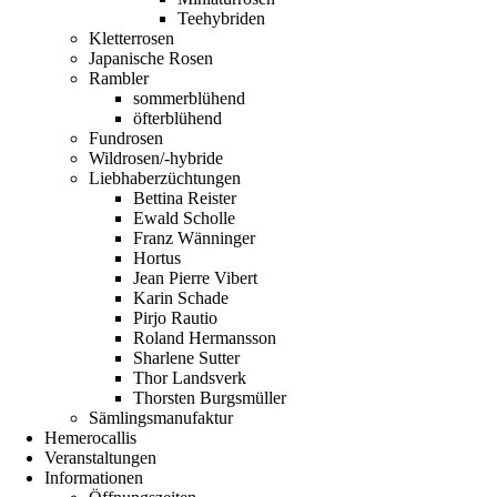
Teehybriden
Kletterrosen
Japanische Rosen
Rambler
sommerblühend
öfterblühend
Fundrosen
Wildrosen/-hybride
Liebhaberzüchtungen
Bettina Reister
Ewald Scholle
Franz Wänninger
Hortus
Jean Pierre Vibert
Karin Schade
Pirjo Rautio
Roland Hermansson
Sharlene Sutter
Thor Landsverk
Thorsten Burgsmüller
Sämlingsmanufaktur
Hemerocallis
Veranstaltungen
Informationen