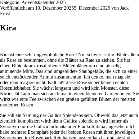
Kategorie:
Adventskalender 2025
Veröffentlicht am
10. Dezember 2025
5. Dezember 2025
von
Jack
Frost
Kira
Kira ist eine sehr ungewöhnliche Rose! Nur schwer ist ihre Blüte allein
als Rose zu bestimmen, ohne die Blätter zu Rate zu ziehen. Sie hat
einen Blütenkranz rosafarbener Blütenblätter um eine pinselig
anmutende Mitte. Das sind umgebildete Staubgefäße, die sich zu einer
solch entzückenden Anmut zusammentun. Ich denke, man mag sie
oder man mag sie nicht. Kalt läßt diese Rose sicher keinen echten
Rosenliebhaber. Sie wächst langsam und wird kein Monster, diese
Kuriosität kann man sich auch mal in einen kleineren Garten holen. Sie
wirkt wie eine Fee zwischen den großen gefüllten Blüten der meisten
modernen Rosen.
Sie soll ein Sämling der Gallica Splendens sein. Obwohl das jetzt auch
ziemlich kompliziert wird: denn Gallica splendens wird immer als
Synonym für die Gallica turbinata oder Frankofurtana angesehen. Ich
habe mehrere Exemplare jeder der beiden Rosen mit ihren jeweiligen
Synonymen im Rosenpark Reinhausen ausgepflanzt – und sie sind