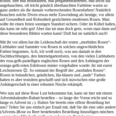
Rosen. Ihre mal hellbraunen, mal pergamentfarbenen, mal leicht lila
angehauchten, oft leicht gräulich überhauchten Farbtöne waren so
ganz anders als die damals vorherrschenden Rosenfarben! Natürlich
brauchen solche Diven etwas mehr Zuwendung als heutige, vor allem
auf Gesundheit und Robustheit gezüchteten modernen Rosen. Man
sollte ihr einen freien sonnigen Standort sichern. Oder im Kübel halten,
das kann sie sehr gut! Aber das tut man doch gern, wenn man dann auf
diese besonderen Blüten warten kann! Duft hat sie natürlich auch!
Mit ihr vor allem hat die Leidenschaft der ersten „morbiden Rosen“-
Liebhaber und Sammler von Rosen in solchen ungewöhnlichen
Farben begonnen. Ach, ich weiß noch, was uns damals in den
Suchthochburgen, den Internetgartenforen, von den vielen Liebhabern
der rosa-gelb-pastelligen englischen Rosen und den Anhängern der
orange-gelb-roten Edelrosen immer vorgehalten wurde: ihr mit euren
Leichenrosen 😉. So entstand der Begriff der „morbiden Rosen“.
Rosen in bräunlichen, gräulichen, lila-blauen und „nude“ Farben
haben es aber trotzdem geschafft und sich inzwischen eine große
Anhängerschaft in einer robusten Nische erkämpft.
Wer nun auf diese Rose Lust bekommen hat, kann sie
hier
mit einem
Adventskalender-Rabatt bestellen – so lange der Vorrat reicht und so
lange es Advent ist ;-). Haben Sie bereits eine offene Bestellung bei
uns? Teilen Sie uns einfach per Email mit, daß Sie die eine oder andere
(Advents-)Rose zu Ihrer bestehenden Bestellung hinzufügen möchten