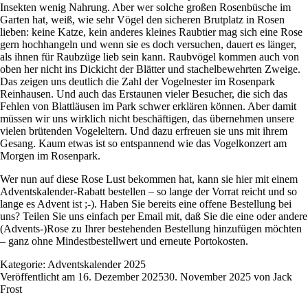
Insekten wenig Nahrung. Aber wer solche großen Rosenbüsche im
Garten hat, weiß, wie sehr Vögel den sicheren Brutplatz in Rosen
lieben: keine Katze, kein anderes kleines Raubtier mag sich eine Rose
gern hochhangeln und wenn sie es doch versuchen, dauert es länger,
als ihnen für Raubzüge lieb sein kann. Raubvögel kommen auch von
oben her nicht ins Dickicht der Blätter und stachelbewehrten Zweige.
Das zeigen uns deutlich die Zahl der Vogelnester im Rosenpark
Reinhausen. Und auch das Erstaunen vieler Besucher, die sich das
Fehlen von Blattläusen im Park schwer erklären können. Aber damit
müssen wir uns wirklich nicht beschäftigen, das übernehmen unsere
vielen brütenden Vogeleltern. Und dazu erfreuen sie uns mit ihrem
Gesang. Kaum etwas ist so entspannend wie das Vogelkonzert am
Morgen im Rosenpark.
Wer nun auf diese Rose Lust bekommen hat, kann sie
hier
mit einem
Adventskalender-Rabatt bestellen – so lange der Vorrat reicht und so
lange es Advent ist ;-). Haben Sie bereits eine offene Bestellung bei
uns? Teilen Sie uns einfach per Email mit, daß Sie die eine oder andere
(Advents-)Rose zu Ihrer bestehenden Bestellung hinzufügen möchten
– ganz ohne Mindestbestellwert und erneute Portokosten.
Kategorie:
Adventskalender 2025
Veröffentlicht am
16. Dezember 2025
30. November 2025
von
Jack
Frost