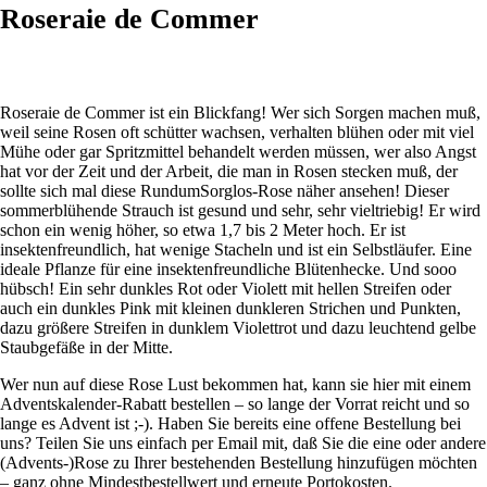
Roseraie de Commer
Roseraie de Commer ist ein Blickfang! Wer sich Sorgen machen muß,
weil seine Rosen oft schütter wachsen, verhalten blühen oder mit viel
Mühe oder gar Spritzmittel behandelt werden müssen, wer also Angst
hat vor der Zeit und der Arbeit, die man in Rosen stecken muß, der
sollte sich mal diese RundumSorglos-Rose näher ansehen! Dieser
sommerblühende Strauch ist gesund und sehr, sehr vieltriebig! Er wird
schon ein wenig höher, so etwa 1,7 bis 2 Meter hoch. Er ist
insektenfreundlich, hat wenige Stacheln und ist ein Selbstläufer. Eine
ideale Pflanze für eine insektenfreundliche Blütenhecke. Und sooo
hübsch! Ein sehr dunkles Rot oder Violett mit hellen Streifen oder
auch ein dunkles Pink mit kleinen dunkleren Strichen und Punkten,
dazu größere Streifen in dunklem Violettrot und dazu leuchtend gelbe
Staubgefäße in der Mitte.
Wer nun auf diese Rose Lust bekommen hat, kann sie
hier
mit einem
Adventskalender-Rabatt bestellen – so lange der Vorrat reicht und so
lange es Advent ist ;-). Haben Sie bereits eine offene Bestellung bei
uns? Teilen Sie uns einfach per Email mit, daß Sie die eine oder andere
(Advents-)Rose zu Ihrer bestehenden Bestellung hinzufügen möchten
– ganz ohne Mindestbestellwert und erneute Portokosten.