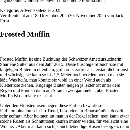
– ganz ohne Mindestbestellwert und erneute Portokosten.
Kategorie:
Adventskalender 2025
Veröffentlicht am
18. Dezember 2025
30. November 2025
von
Jack
Frost
Frosted Muffin
Frosted Muffin ist eine Züchtung der Schweizer Amateurzüchterin
Sharlene Sutter aus dem Jahr 2015. Diese buschige Strauchrose mit
kugeligen Blüten in elfenbein, grün oder zartrosa ist erstaunlich robust
und wüchsig, sie kann so bis 1,5 Meter hoch werden, wenn man sie
läßt. Was heißt, man könnte sie wohl an einer Wand auch als
Kletterrose ziehen. Kugelige Blüten neigen ja leider oft unter dem
Regen und können dann am Strauch „vergammeln“, aber Frosted
Muffin ist da relativ resistent.
Unter den Floristenrosen liegen diese Farben bzw. diese
Farbkombination sehr im Trend, besonders in Brautsträußen derzeit
sehr gefragt. Aber heiraten tut man in der Regel selten, man kann zwar
solche Rosen als Schnittrosen kaufen immer wieder, für vielleicht eine
Woche…Aber man kann sich ja auch lebendige Rosen besorgen, dann