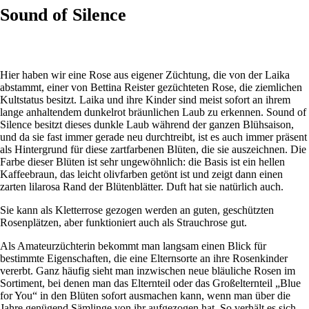
Sound of Silence
Hier haben wir eine Rose aus eigener Züchtung, die von der Laika
abstammt, einer von Bettina Reister gezüchteten Rose, die ziemlichen
Kultstatus besitzt. Laika und ihre Kinder sind meist sofort an ihrem
lange anhaltendem dunkelrot bräunlichen Laub zu erkennen. Sound of
Silence besitzt dieses dunkle Laub während der ganzen Blühsaison,
und da sie fast immer gerade neu durchtreibt, ist es auch immer präsent
als Hintergrund für diese zartfarbenen Blüten, die sie auszeichnen. Die
Farbe dieser Blüten ist sehr ungewöhnlich: die Basis ist ein hellen
Kaffeebraun, das leicht olivfarben getönt ist und zeigt dann einen
zarten lilarosa Rand der Blütenblätter. Duft hat sie natürlich auch.
Sie kann als Kletterrose gezogen werden an guten, geschützten
Rosenplätzen, aber funktioniert auch als Strauchrose gut.
Als Amateurzüchterin bekommt man langsam einen Blick für
bestimmte Eigenschaften, die eine Elternsorte an ihre Rosenkinder
vererbt. Ganz häufig sieht man inzwischen neue bläuliche Rosen im
Sortiment, bei denen man das Elternteil oder das Großelternteil „Blue
for You“ in den Blüten sofort ausmachen kann, wenn man über die
Jahre genügend Sämlinge von ihr aufgezogen hat. So verhält es sich