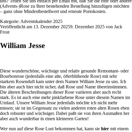
uns? Teilen Sie uns einfach per Email mit, daß Sie die eine oder andere
(Advents-)Rose zu Ihrer bestehenden Bestellung hinzufügen möchten
– ganz ohne Mindestbestellwert und erneute Portokosten.
Kategorie:
Adventskalender 2025
Veröffentlicht am
13. Dezember 2025
9. Dezember 2025
von
Jack
Frost
William Jesse
Diese wunderschöne, wüchsige und relativ gesunde Remontant- oder
Bourbonrose (jedenfalls eine alte, öfterblühende Rose) mit sehr
starkem Rosenduft kam unter dem Namen William Jesse zu uns. Ich
bin aber auch hier nicht sicher, daß Rose und Name übereinstimmen.
Die älteren Beschreibungen dieser Rose variieren aber auch recht
stark. Es ist auch eine mehr pinkfarbene Rose unter diesem Namen im
Umlauf. Unsere William Jesse jedenfalls möchte ich nicht mehr
missen; sie ist im Gegensatz zu vielen anderen roten alten Rosen eben
doch robuster und wüchsiger. Dabei paßt sie von ihren Ausmaßen her
aber auch wunderbar in einen kleineren Garten!
Wer nun auf diese Rose Lust bekommen hat, kann sie
hier
mit einem