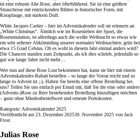
ist eine robuste Alte Rose, aber öfterblühend. Sie ist eine größere
Strauchrose mit entzückenden Blüten in historischer Form, mit
Knopfauge, mit starkem Duft.
White Jacques Cartier – hier im Adventskalender soll sie erinnern an
„White Christmas“. Ähnlich wie im Rosenleben der Sport, die
Rosenmutation, ist allerdings auch die weiße Weihnacht so etwas wie
ein sehr seltener Abkömmling unserer normalen Weihnachten: grün bei
etwa 15 Grad Celsius. Ob es wohl in diesem Jahr einmal anders wird?
Die Chancen standen zum Zeitpunkt, als ich dies schrieb, jedenfalls so
gut wie lange Jahre nicht mehr…
Wer nun auf diese Rose Lust bekommen hat, kann sie
hier
mit einem
Adventskalender-Rabatt bestellen – so lange der Vorrat reicht und so
lange es Advent ist ;-). Haben Sie bereits eine offene Bestellung bei
uns? Teilen Sie uns einfach per Email mit, daß Sie die eine oder andere
(Advents-)Rose zu Ihrer bestehenden Bestellung hinzufügen möchten
– ganz ohne Mindestbestellwert und erneute Portokosten.
Kategorie:
Adventskalender 2025
Veröffentlicht am
23. Dezember 2025
30. November 2025
von
Jack
Frost
Julias Rose