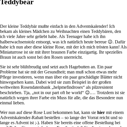
Teddybear
Der kleine Teddybär mußte einfach in den Adventskalender! Ich
bekam als kleines Mädchen zu Weihnachten einen Teddybären, den
ich viele Jahre sehr geliebt habe. Als Teenager habe ich ihn
halberwachsenstolz entsorgt, was ich natürlich heute bereue 😉. Dafür
habe ich nun aber diese kleine Rose, mit der ich mich trösten kann! Als
Miniaturrose ist sie mit ihrer braunen Farbe einzigartig. Ihr spezielles
Braun ist auch sonst bei den Rosen unerreicht.
Sie ist sehr blühfreudig und setzt auch Hagebutten an. Ein paar
Probleme hat sie mit der Gesundheit; man muß schon etwas mehr
Pflege investieren, wenn man über ein paar geschädigte Blätter nicht
hinwegsehen kann. Dabei wird sie zum Beispiel in der großen
weltweiten Rosendatenbank „helpmefindroses“ als pilzresistent
beschrieben. Tja, „not in our part oft he world“ 😉.… Trotzdem ist sie
natürlich wegen ihrer Farbe ein Muss für alle, die das Besondere nun
einmal lieben.
Wer nun auf diese Rose Lust bekommen hat, kann sie
hier
mit einem
Adventskalender-Rabatt bestellen – so lange der Vorrat reicht und so
lange es Advent ist ;-). Haben Sie bereits eine offene Bestellung bei